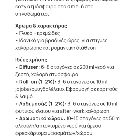
cozy ατμόσφαιρα στο σπίτι ή στο
υπνοδωμάτιο.
Άρωμα & χαρακτήρας
• Γλυκό – κρεμώδες
• Ιδανικό για βραδινές ώρες, για στιγμές
χαλάρωσης και ρομαντική διάθεση
Ιδέες χρήσης
•
Diffuser:
6–8 σταγόνες σε 200 ml νερό για
ζεστή, χαλαρή ατμόσφαιρα.
•
Roll-on (1–2%):
3–6 σταγόνες σε 10 ml
jojoba/αμυγδαλέλαιο. Εφαρμογή σε καρπούς
& λαιμό.
•
Λάδι μασάζ (1–2%):
3–6 σταγόνες σε 10 ml
φυτικού ελαίου για after-work χαλάρωση.
•
Αρωματικό χώρου:
10–15 σταγόνες σε 50 ml
αλκοόλη/απιονισμένο νερό για άμεσο
φρεσκάρισμα υφασμάτων/χώρου.