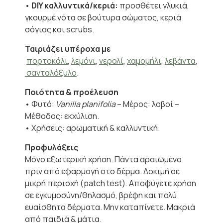
•
DIY καλλυντικά/κεριά:
προσθέτει γλυκιά,
γκουρμέ νότα σε βούτυρα σώματος, κεριά
σόγιας και scrubs.
Ταιριάζει υπέροχα με
πορτοκάλι
,
λεμόνι
,
νερολί
,
χαμομήλι
,
λεβάντα
,
σανταλόξυλο
.
Ποιότητα & προέλευση
• Φυτό:
Vanilla planifolia
– Μέρος: λοβοί –
Μέθοδος: εκχύλιση.
• Χρήσεις: αρωματική & καλλυντική.
Προφυλάξεις
Μόνο εξωτερική χρήση. Πάντα αραιωμένο
πριν από εφαρμογή στο δέρμα. Δοκιμή σε
μικρή περιοχή (patch test). Αποφύγετε χρήση
σε εγκυμοσύνη/θηλασμό, βρέφη και πολύ
ευαίσθητα δέρματα. Μην καταπίνετε. Μακριά
από παιδιά & μάτια.