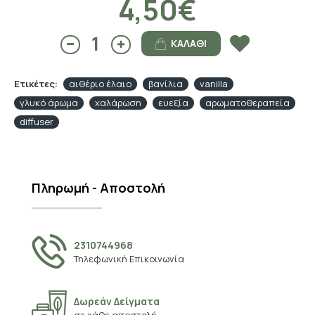
4,50€
ΚΑΛΆΘΙ
Ετικέτες:
αιθέριο έλαιο
βανίλια
vanilla
γλυκό άρωμα
χαλάρωση
ευεξία
αρωματοθεραπεία
diffuser
Πληρωμή - Αποστολή
2310744968
Τηλεφωνική Επικοινωνία
Δωρεάν Δείγματα