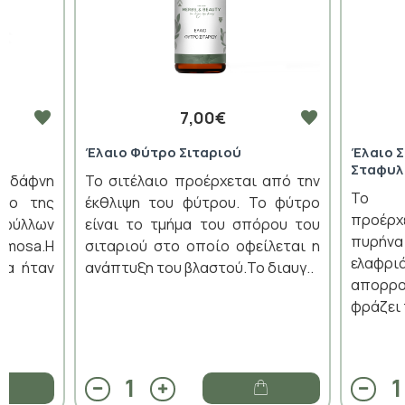
7,00€
Έλαιο Φύτρο Σιταριού
Έλαιο 
Σταφυλ
 δάφνη
Το σιτέλαιο προέρχεται από την
Το στ
οδο της
έκθλιψη του φύτρου. Το φύτρο
προέρχ
φύλλων
είναι το τμήμα του σπόρου του
πυρήν
emosa.Η
σιταριού στο οποίο οφείλεται η
ελαφρ
ία ήταν
ανάπτυξη του βλαστού.Το διαυγ..
απορρο
φράζει 