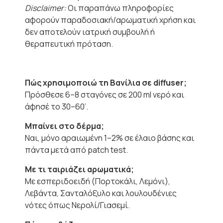
Disclaimer:
Οι παραπάνω πληροφορίες
αφορούν παραδοσιακή/αρωματική χρήση και
δεν αποτελούν ιατρική συμβουλή ή
θεραπευτική πρόταση.
Πώς χρησιμοποιώ τη Βανίλια σε diffuser;
Πρόσθεσε 6–8 σταγόνες σε 200 ml νερό και
άφησέ το 30–60’.
Μπαίνει στο δέρμα;
Ναι, μόνο αραιωμένη 1–2% σε έλαιο βάσης και
πάντα μετά από patch test.
Με τι ταιριάζει αρωματικά;
Με εσπεριδοειδή (Πορτοκάλι, Λεμόνι),
Λεβάντα, Σανταλόξυλο και λουλουδένιες
νότες όπως Νερολί/Γιασεμί.