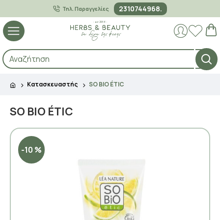
2310744968.
Τηλ. Παραγγελίες
Κατασκευαστής
SO BIO ÉTIC
SO BIO ÉTIC
-10 %