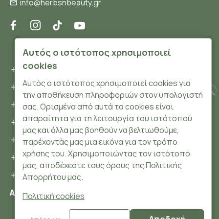
info@herbsnbeauty.gr
ΠΛΗΡΟΦΟΡΊΕΣ
Αυτός ο ιστότοπος χρησιμοποιεί
cookies
Όροι και συνθήκες
Αυτός ο ιστότοπος χρησιμοποιεί cookies για
Προσωπικά δεδομένα
την αποθήκευση πληροφοριών στον υπολογιστή
Ασφάλεια
σας. Ορισμένα από αυτά τα cookies είναι
απαραίτητα για τη λειτουργία του ιστότοπού
Τρόποι Πληρωμής
μας και άλλα μας βοηθούν να βελτιωθούμε,
Τρόποι Αποστολής
παρέχοντάς μας μια εικόνα για τον τρόπο
χρήσης του. Χρησιμοποιώντας τον ιστότοπό
Επιστροφές Προϊόντων
μας, αποδέχεστε τους όρους της Πολιτικής
Cookies
Απορρήτου μας.
Αριθμός ΓΕΜΗ: 148204106000
Πολιτική cookies
© 2024 HerbsnBeauty.gr All Rights Reserved.