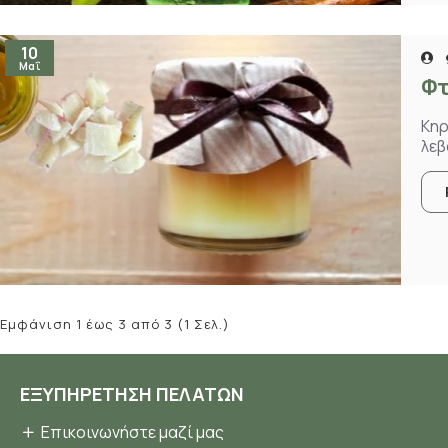
10
Μαΐ
Φτ
Κηρ
λεβ
Εμφάνιση 1 έως 3 από 3 (1 Σελ.)
ΕΞΥΠΗΡΈΤΗΣΗ ΠΕΛΑΤΏΝ
Επικοινωνήστε μαζί μας