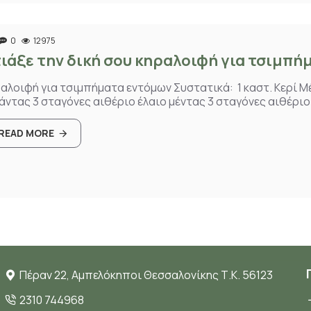
0
12975
ιάξε την δική σου κηραλοιφή για τσιμπή
αλοιφή για τσιμπήματα εντόμων Συστατικά: 1 καστ. Κερί Μέ
άντας 3 σταγόνες αιθέριο έλαιο μέντας 3 σταγόνες αιθέριο 
READ MORE
Πέραν 22, Αμπελόκηποι Θεσσαλονίκης Τ.Κ. 56123
2310 744968