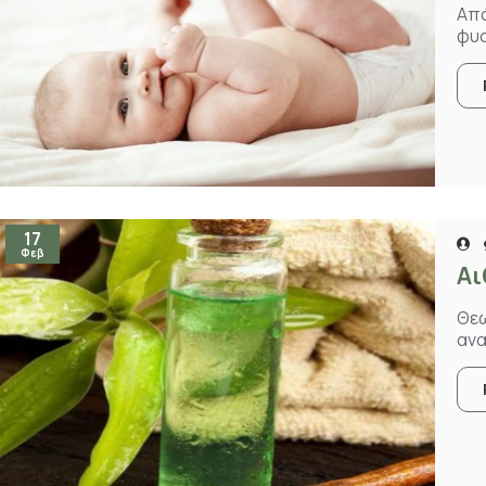
Από
φυσ
17
Φεβ
Αι
Θεω
ανα