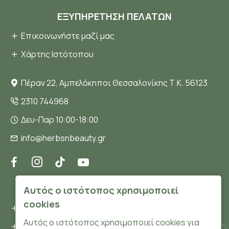
ΕΞΥΠΗΡΈΤΗΣΗ ΠΕΛΑΤΏΝ
Επικοινωνήστε μαζί μας
Χάρτης Ιστότοπου
Πέραν 22, Αμπελόκηποι Θεσσαλονίκης Τ.Κ. 56123
2310 744968
Δευ-Παρ 10:00-18:00
info@herbsnbeauty.gr
ΠΛΗΡΟΦΟΡΊΕΣ
Αυτός ο ιστότοπος χρησιμοποιεί
cookies
Όροι και συνθήκες
Αυτός ο ιστότοπος χρησιμοποιεί cookies για
Προσωπικά δεδομένα