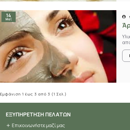
14
Μαΐ
Άρ
Υλι
απο
Εμφάνιση 1 έως 3 από 3 (1 Σελ.)
ΕΞΥΠΗΡΈΤΗΣΗ ΠΕΛΑΤΏΝ
Επικοινωνήστε μαζί μας