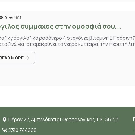
0
1615
γιλος σύμμαχος στην ομορφιά σου...
κα 1 κγ άργιλο 1 κσ ροδόνερο 4 σταγόνες βιταμινη Ε Πράσινη
τοξινώνει, απομακρύνει τα νεκρά κύτταρα, την περιττή λιπ
READ MORE
Πέραν 22, Αμπελόκηποι Θεσσαλονίκης Τ.Κ. 56123
2310 744968