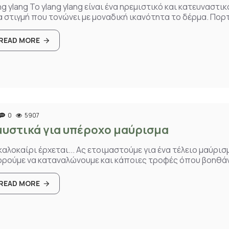
ng ylang Το ylang ylang είναι ένα ηρεμιστικό και κατευναστ
α στιγμή που τονώνει με μοναδική ικανότητα το δέρμα. Πορτ
READ MORE
0
5907
μυστικά για υπέροχο μαύρισμα
καλοκαίρι έρχεται... Ας ετοιμαστούμε για ένα τέλειο μαύρι
ρούμε να καταναλώνουμε και κάποιες τροφές όπου βοηθάν
READ MORE