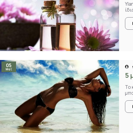
Yla
ίδι
05
Μαΐ
5 
Το 
μπο