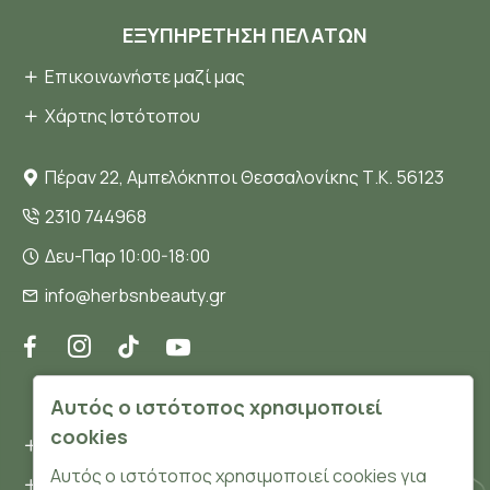
ΕΞΥΠΗΡΈΤΗΣΗ ΠΕΛΑΤΏΝ
Επικοινωνήστε μαζί μας
Χάρτης Ιστότοπου
Πέραν 22, Αμπελόκηποι Θεσσαλονίκης Τ.Κ. 56123
2310 744968
Δευ-Παρ 10:00-18:00
info@herbsnbeauty.gr
ΠΛΗΡΟΦΟΡΊΕΣ
Αυτός ο ιστότοπος χρησιμοποιεί
cookies
Όροι και συνθήκες
Αυτός ο ιστότοπος χρησιμοποιεί cookies για
Προσωπικά δεδομένα