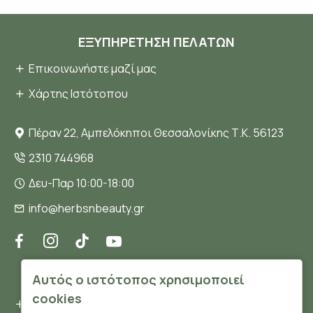
ΕΞΥΠΗΡΈΤΗΣΗ ΠΕΛΑΤΏΝ
Επικοινωνήστε μαζί μας
Χάρτης Ιστότοπου
Πέραν 22, Αμπελόκηποι Θεσσαλονίκης Τ.Κ. 56123
2310 744968
Δευ-Παρ 10:00-18:00
info@herbsnbeauty.gr
ΠΛΗΡΟΦΟΡΊΕΣ
Αυτός ο ιστότοπος χρησιμοποιεί
cookies
Όροι και συνθήκες