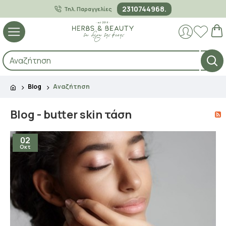
2310744968.
Τηλ. Παραγγελίες
Blog
Αναζήτηση
Blog - butter skin τάση
02
Οκτ