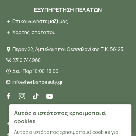
ΕΞΥΠΗΡΈΤΗΣΗ ΠΕΛΑΤΏΝ
Επικοινωνήστε μαζί μας
Χάρτης Ιστότοπου
Πέραν 22, Αμπελόκηποι Θεσσαλονίκης Τ.Κ. 56123
2310 744968
Δευ-Παρ 10:00-18:00
info@herbsnbeauty.gr
ΠΛΗΡΟΦΟΡΊΕΣ
Αυτός ο ιστότοπος χρησιμοποιεί
cookies
Όροι και συνθήκες
Αυτός ο ιστότοπος χρησιμοποιεί cookies για
Προσωπικά δεδομένα