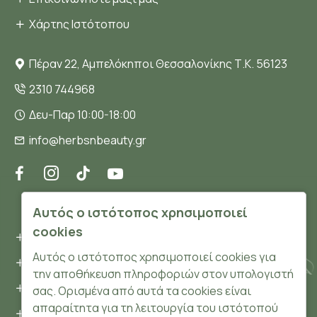
Χάρτης Ιστότοπου
Πέραν 22, Αμπελόκηποι Θεσσαλονίκης Τ.Κ. 56123
2310 744968
Δευ-Παρ 10:00-18:00
info@herbsnbeauty.gr
ΠΛΗΡΟΦΟΡΊΕΣ
Αυτός ο ιστότοπος χρησιμοποιεί
cookies
Όροι και συνθήκες
Αυτός ο ιστότοπος χρησιμοποιεί cookies για
Προσωπικά δεδομένα
την αποθήκευση πληροφοριών στον υπολογιστή
Ασφάλεια
σας. Ορισμένα από αυτά τα cookies είναι
απαραίτητα για τη λειτουργία του ιστότοπού
Τρόποι Πληρωμής