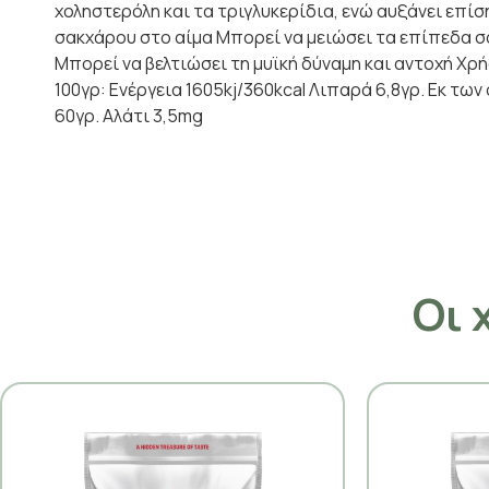
χοληστερόλη και τα τριγλυκερίδια, ενώ αυξάνει επί
σακχάρου στο αίμα Μπορεί να μειώσει τα επίπεδα σ
Μπορεί να βελτιώσει τη μυϊκή δύναμη και αντοχή Χρ
100γρ: Ενέργεια 1605kj/360kcal Λιπαρά 6,8γρ. Εκ τω
60γρ. Αλάτι 3,5mg
Οι 