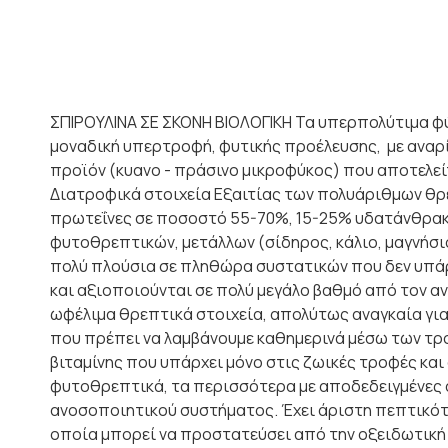
ΣΠΙΡΟΥΛΙΝΑ ΣΕ ΣΚΟΝΗ ΒΙΟΛΟΓΙΚΗ Τα υπερπολύτιμα φύ
μοναδική υπερτροφή, φυτικής προέλευσης, με αναρίθ
προϊόν (κυανο - πράσινο μικροφύκος) που αποτελεί
Διατροφικά στοιχεία Εξαιτίας των πολυάριθμων θρε
πρωτεΐνες σε ποσοστό 55-70%, 15-25% υδατάνθρακε
φυτοθρεπτικών, μετάλλων (σίδηρος, κάλιο, μαγνήσιο, κ
πολύ πλούσια σε πληθώρα συστατικών που δεν υπάρχ
και αξιοποιούνται σε πολύ μεγάλο βαθμό από τον α
ωφέλιμα θρεπτικά στοιχεία, απολύτως αναγκαία για
που πρέπει να λαμβάνουμε καθημερινά μέσω των τρο
βιταμίνης που υπάρχει μόνο στις ζωικές τροφές κα
φυτοθρεπτικά, τα περισσότερα με αποδεδειγμένες αν
ανοσοποιητικού συστήματος. Έχει άριστη πεπτικότη
οποία μπορεί να προστατεύσει από την οξειδωτική βλ