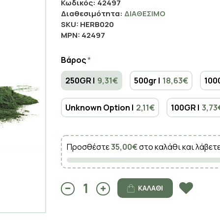
Κωδικός:
42497
Διαθεσιμότητα:
ΔΙΑΘΈΣΙΜΟ
SKU:
HERB020
MPN:
42497
Βάρος
250GR |
9,31€
500gr |
18,63€
100
Unknown Option |
2,11€
100GR |
3,73
Προσθέστε
35,00€
στο καλάθι και λάβετ
ΚΑΛΆΘΙ