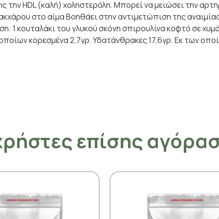
σης την HDL (καλή) χοληστερόλη. Μπορεί να μειώσει την αρτ
ακχάρου στο αίμα Βοηθάει στην αντιμετώπιση της αναιμίας
ήση: 1 κουταλάκι του γλυκού σκόνη σπιρουλίνα κοφτό σε χυμ
ν οποίων κορεσμένα 2,7γρ. Υδατάνθρακες 17,6γρ. Εκ των οπο
χρήστες επίσης αγόρα