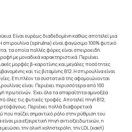
ύκια. Είναι ευρέως διαδεδομένη καθώς αποτελεί μια
 σπιρουλίνα (spirulina) είναι φαγώσιμο 100% φυτικό
τα, τα οποία πολλές φόρες είναι σπειροειδή.
ροφή με μοναδικά χαρακτηριστικά. Περιέχει
ακές μορφές β-καροτίνης και μεγάλες ποσότητες
μβανομένης και τις βιταμίνης Β12. H σπιρουλίνα είναι
ογίες. Επιπλέον τα συστατικά της αφομοιώνονται
ουλίνας είναι: Περιέχει περισσότερα από 100
γή πρωτεϊνών. Έχει όλα τα απαραίτητα αμινοξέα
ό όλες τις φυτικές τροφές. Αποτελεί πηγή Β12,
ορτοφάγους. Περιέχει πολλά διαφορετικά
ξύ που παίζει σημαντικό ρόλο στην ρύθμιση του
ίναι μια εξαιρετική πηγή αντιοξειδωτικών, η
μειώσει την ολική χοληστερόλη, την LDL (κακή)