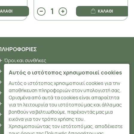
ΑΛΆΘΙ
ΚΑΛΆΘΙ
ΠΛΗΡΟΦΟΡΊΕΣ
Όροι και συνθήκες
Προσωπικά δεδομένα
Αυτός ο ιστότοπος χρησιμοποιεί cookies
Ασφάλεια
Αυτός ο ιστότοπος χρησιμοποιεί cookies για την
αποθήκευση πληροφοριών στον υπολογιστή σας.
Τρόποι Πληρωμής
Ορισμένα από αυτά τα cookies είναι απαραίτητα
Τρόποι Αποστολής
για τη λειτουργία του ιστότοπού μας και άλλα μας
βοηθούν να βελτιωθούμε, παρέχοντάς μας μια
Επιστροφές Προϊόντων
εικόνα για τον τρόπο χρήσης του.
Cookies
Χρησιμοποιώντας τον ιστότοπό μας, αποδέχεστε
τους όρους της Πολιτικής Απορρήτου μας.