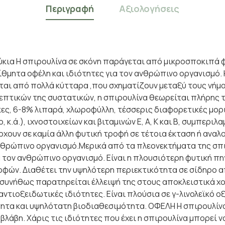
Περιγραφή
Αξιολογήσεις
κια Η σπιρουλίνα σε σκόνη παράγεται από μικροσποκιπά φ
μητα οφέλη και ιδιότητες για τον ανθρώπινο οργανισμό. Η
ται από πολλά κύτταρα ,που σχηματίζουν μεταξύ τους νήμα
πτικών της συστατικών, η σπιρουλίνα θεωρείται πλήρης τ
ς, 6-8% λιπαρά, χλωροφύλλη, τέσσερις διαφορετικές μορι
.ά.), ιχνοστοιχείων και βιταμινών Ε, Α, Κ και Β, συμπεριλα
ουν σε καμία άλλη φυτική τροφή σε τέτοια έκταση ή αναλ
νθρώπινο οργανισμό.Μερικά από τα πλεονεκτήματα της σπιρ
 τον ανθρώπινο οργανισμό. Είναι η πλουσιότερη φυτική πη
φών. Διαθέτει την υψηλότερη περιεκτικότητα σε σίδηρο απ
ι συνήθως παρατηρείται έλλειψή της στους αποκλειστικά χ
τιοξειδωτικές ιδιότητες. Είναι πλούσια σε γ-λινολεϊκό ο
τα και υψηλότατη βιοδιαθεσιμότητα. ΟΦΕΛΗ Η σπιρουλίνα ε
άβη. Χάρις τις ιδιότητες που έχει η σπιρουλίνα μπορεί να 