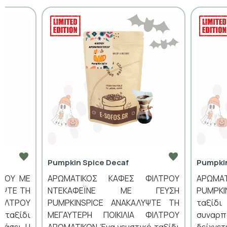
Pumpkin Spice Decaf
Pumpki
ΤΡΟΥ ΜΕ
ΑΡΩΜΑΤΙΚΟΣ ΚΑΦΕΣ ΦΙΛΤΡΟΥ
ΑΡΩΜΑ
ΥΨΤΕ ΤΗ
ΝΤΕΚΑΦΕΪΝΕ ΜΕ ΓΕΥΣΗ
PUMPK
ΦΙΛΤΡΟΥ
PUMPKINSPICE ΑΝΑΚΑΛΥΨΤΕ ΤΗ
ταξίδ
 ταξίδι
ΜΕΓΑΥΤΕΡΗ ΠΟΙΚΙΛΙΑ ΦΙΛΤΡΟΥ
συναρ