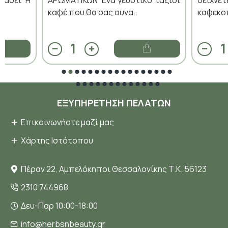
πάσει Η
ΑΡΩΜΑΤΙΚΩΝ Ένα γευστικό ταξίδι
δείχν
καφέ που θα σας συνα..
καφεκοπ
ΕΞΥΠΗΡΈΤΗΣΗ ΠΕΛΑΤΏΝ
Επικοινωνήστε μαζί μας
Χάρτης Ιστότοπου
Πέραν 22, Αμπελόκηποι Θεσσαλονίκης Τ.Κ. 56123
2310 744968
Δευ-Παρ 10:00-18:00
info@herbsnbeauty.gr