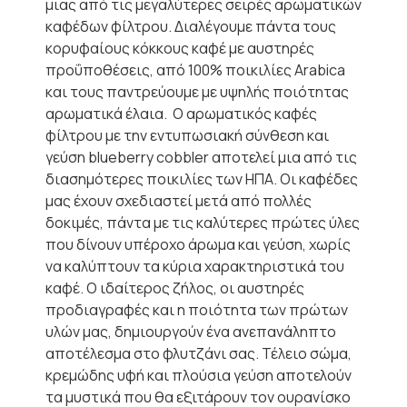
μιας από τις μεγαλύτερες σειρές αρωματικών
καφέδων φίλτρου. Διαλέγουμε πάντα τους
κορυφαίους κόκκους καφέ με αυστηρές
προΰποθέσεις, από 100% ποικιλίες Arabica
και τους παντρεύουμε με υψηλής ποιότητας
αρωματικά έλαια. Ο αρωματικός καφές
φίλτρου με την εντυπωσιακή σύνθεση και
γεύση blueberry cobbler αποτελεί μια από τις
διασημότερες ποικιλίες των ΗΠΑ. Οι καφέδες
μας έχουν σχεδιαστεί μετά από πολλές
δοκιμές, πάντα με τις καλύτερες πρώτες ύλες
που δίνουν υπέροχο άρωμα και γεύση, χωρίς
να καλύπτουν τα κύρια χαρακτηριστικά του
καφέ. Ο ιδαίτερος ζήλος, οι αυστηρές
προδιαγραφές και η ποιότητα των πρώτων
υλών μας, δημιουργούν ένα ανεπανάληπτο
αποτέλεσμα στο φλυτζάνι σας. Τέλειο σώμα,
κρεμώδης υφή και πλούσια γεύση αποτελούν
τα μυστικά που θα εξιτάρουν τον ουρανίσκο