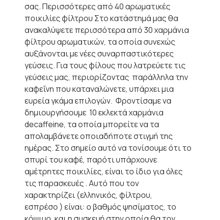
σας. Περισσότερες από 40 αρωματικές
ποικιλίες φίλτρου Στο κατάστημά μας θα
ανακαλύψετε περισσότερα από 30 χαρμάνια
φίλτρου αρωματικών, τα οποία συνεχώς
αυξάνονται με νέες συναρπαστικότερες
γεύσεις. Για τους φίλους που λατρεύετε τις
γεύσεις μας, περιορίζοντας παράλληλα την
καφεΐνη που καταναλώνετε, υπάρχει μια
ευρεία γκάμα επιλογών. Φροντίσαμε να
δημιουργήσουμε 10 εκλεκτά χαρμάνια
decaffeine, τα οποία μπορείτε να τα
απολαμβάνετε οποιαδήποτε στιγμή της
ημέρας. Στο σημείο αυτό να τονίσουμε ότι το
σπυρί του καφέ, παρότι υπάρχουνε
αμέτρητες ποικιλίες, είναι το ίδιο για όλες
τις παρασκευές . Αυτό που τον
χαρακτηρίζει (ελληνικός, φίλτρου,
εσπρέσο ) είναι: ο βαθμός ψησίματος, το
κόψιμο, και η συσκευή στην οποία θα τον