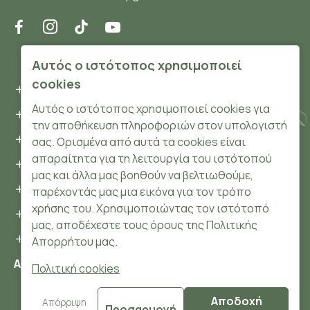
ΠΛΗΡΟΦΟΡΊΕΣ
Αυτός ο ιστότοπος χρησιμοποιεί
cookies
Όροι και συνθήκες
Αυτός ο ιστότοπος χρησιμοποιεί cookies για
Προσωπικά δεδομένα
την αποθήκευση πληροφοριών στον υπολογιστή
Ασφάλεια
σας. Ορισμένα από αυτά τα cookies είναι
απαραίτητα για τη λειτουργία του ιστότοπού
Τρόποι Πληρωμής
μας και άλλα μας βοηθούν να βελτιωθούμε,
Τρόποι Αποστολής
παρέχοντάς μας μια εικόνα για τον τρόπο
χρήσης του. Χρησιμοποιώντας τον ιστότοπό
Επιστροφές Προϊόντων
μας, αποδέχεστε τους όρους της Πολιτικής
Cookies
Απορρήτου μας.
Αριθμός ΓΕΜΗ: 148204106000
Πολιτική cookies
Αποδοχή
© 2024 HerbsnBeauty.gr All Rights Reserved.
Απόρριψη
Προσαρμογή