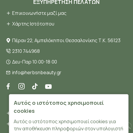
ΕΞΥΠΗΡΈΤΗΣΗ ΠΕΛΑΤΏΝ
Επικοινωνήστε μαζί μας
Χάρτης Ιστότοπου
Πέραν 22, Αμπελόκηποι Θεσσαλονίκης Τ.Κ. 56123
2310 744968
Δευ-Παρ 10:00-18:00
info@herbsnbeauty.gr
ΠΛΗΡΟΦΟΡΊΕΣ
Αυτός ο ιστότοπος χρησιμοποιεί
cookies
Όροι και συνθήκες
Αυτός ο ιστότοπος χρησιμοποιεί cookies για
Προσωπικά δεδομένα
την αποθήκευση πληροφοριών στον υπολογιστή