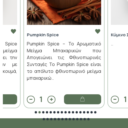
Pumpkin Spice
Κύμινο 
n Spice
Pumpkin Spice – Το Αρωματικό
..
 μείγμα
Μείγμα Μπαχαρικών που
ύει την
Απογειώνει τις Φθινοπωρινές
ράν με
Συνταγές Το Pumpkin Spice είναι
ρκουμά,
το απόλυτο φθινοπωρινό μείγμα
μπαχαρικώ..