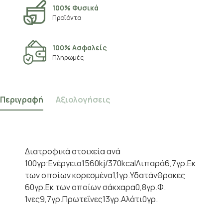
100% Φυσικά
Προϊόντα
100% Ασφαλείς
Πληρωμές
Περιγραφή
Αξιολογήσεις
Διατροφικά στοιχεία ανά
100γρ:Ενέργεια1560kj/370kcalΛιπαρά6,7γρ.Εκ
των οποίων κορεσμένα1,1γρ.Υδατάνθρακες
60γρ.Εκ των οποίων σάκχαρα0,8γρ.Φ.
Ίνες9,7γρ.Πρωτεΐνες13γρ.Αλάτι0γρ.