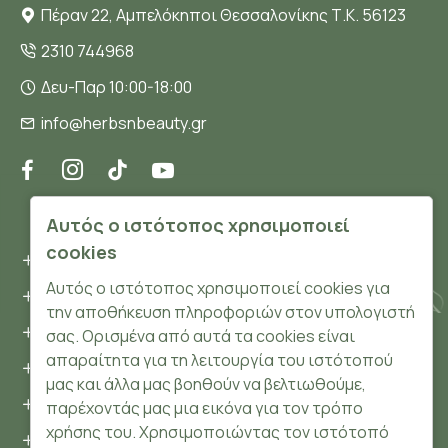
Πέραν 22, Αμπελόκηποι Θεσσαλονίκης Τ.Κ. 56123
2310 744968
Δευ-Παρ 10:00-18:00
info@herbsnbeauty.gr
ΠΛΗΡΟΦΟΡΊΕΣ
Αυτός ο ιστότοπος χρησιμοποιεί
cookies
Όροι και συνθήκες
Αυτός ο ιστότοπος χρησιμοποιεί cookies για
Προσωπικά δεδομένα
την αποθήκευση πληροφοριών στον υπολογιστή
Ασφάλεια
σας. Ορισμένα από αυτά τα cookies είναι
απαραίτητα για τη λειτουργία του ιστότοπού
Τρόποι Πληρωμής
μας και άλλα μας βοηθούν να βελτιωθούμε,
Τρόποι Αποστολής
παρέχοντάς μας μια εικόνα για τον τρόπο
χρήσης του. Χρησιμοποιώντας τον ιστότοπό
Επιστροφές Προϊόντων