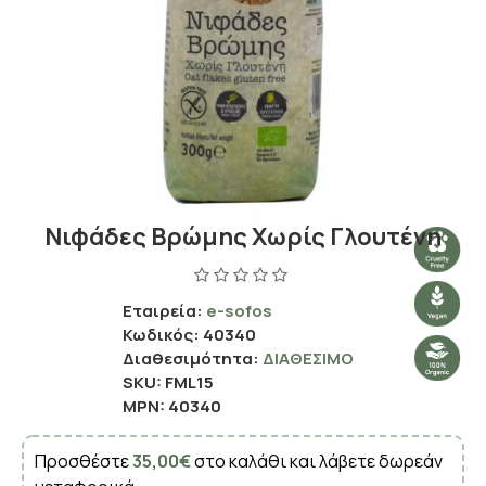
Νιφάδες Βρώμης Χωρίς Γλουτένη
Εταιρεία:
e-sofos
Κωδικός:
40340
Διαθεσιμότητα:
ΔΙΑΘΈΣΙΜΟ
SKU:
FML15
MPN:
40340
Προσθέστε
35,00€
στο καλάθι και λάβετε δωρεάν