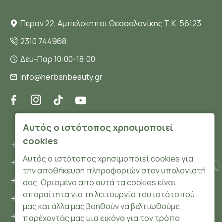
Πέραν 22, Αμπελόκηποι Θεσσαλονίκης Τ.Κ. 56123
2310 744968
Δευ-Παρ 10:00-18:00
info@herbsnbeauty.gr
ΠΛΗΡΟΦΟΡΊΕΣ
Αυτός ο ιστότοπος χρησιμοποιεί
cookies
Όροι και συνθήκες
Αυτός ο ιστότοπος χρησιμοποιεί cookies για
Προσωπικά δεδομένα
την αποθήκευση πληροφοριών στον υπολογιστή
Ασφάλεια
σας. Ορισμένα από αυτά τα cookies είναι
απαραίτητα για τη λειτουργία του ιστότοπού
Τρόποι Πληρωμής
μας και άλλα μας βοηθούν να βελτιωθούμε,
Τρόποι Αποστολής
παρέχοντάς μας μια εικόνα για τον τρόπο