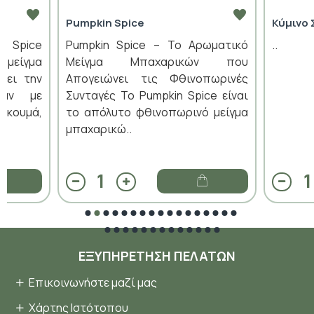
Pumpkin Spice
Κύμινο 
n Spice
Pumpkin Spice – Το Αρωματικό
..
 μείγμα
Μείγμα Μπαχαρικών που
ύει την
Απογειώνει τις Φθινοπωρινές
ράν με
Συνταγές Το Pumpkin Spice είναι
ρκουμά,
το απόλυτο φθινοπωρινό μείγμα
μπαχαρικώ..
ΕΞΥΠΗΡΈΤΗΣΗ ΠΕΛΑΤΏΝ
Επικοινωνήστε μαζί μας
Χάρτης Ιστότοπου