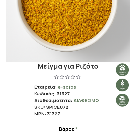
Μείγμα για Ριζότο
Εταιρεία:
e-sofos
Κωδικός:
31327
Διαθεσιμότητα:
ΔΙΑΘΈΣΙΜΟ
SKU:
SPICE072
MPN:
31327
Βάρος