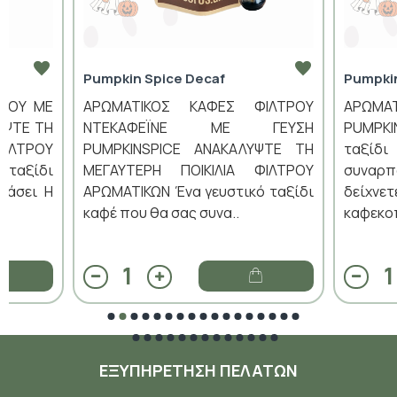
Pumpkin Spice Decaf
Pumpki
ΤΡΟΥ ΜΕ
ΑΡΩΜΑΤΙΚΟΣ ΚΑΦΕΣ ΦΙΛΤΡΟΥ
ΑΡΩΜΑ
ΥΨΤΕ ΤΗ
ΝΤΕΚΑΦΕΪΝΕ ΜΕ ΓΕΥΣΗ
PUMPK
ΦΙΛΤΡΟΥ
PUMPKINSPICE ΑΝΑΚΑΛΥΨΤΕ ΤΗ
ταξίδ
 ταξίδι
ΜΕΓΑΥΤΕΡΗ ΠΟΙΚΙΛΙΑ ΦΙΛΤΡΟΥ
συναρ
πάσει Η
ΑΡΩΜΑΤΙΚΩΝ Ένα γευστικό ταξίδι
δείχν
καφέ που θα σας συνα..
καφεκοπ
ΕΞΥΠΗΡΈΤΗΣΗ ΠΕΛΑΤΏΝ