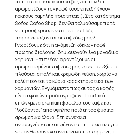
ποιότητα του κόκκου καφέ (ναι, πολλοί
αρωματίζουν τον καφέ τους επειδή έχουν
κόκκους χαμηλής ποιότητας.). Στο κατάστημα
Sofos Cofee Shop, δεν θα τολμούσαμε ποτέ
να προσφέρουμε κάτι τέτοιο. Πώς
παρασκευάζονται οι καφέδες μας?
Γνωρίζουμε ότι η ανάμειξη κόκκων καφέ
πρώτης διαλογής, δημιουργούν ένα μοναδικό
χαρμάνι. Επιπλέον, φροντίζουμε οι
αρωματισμένοι καφέδες μας να έχουν εξίσου
πλούσια, απαλή και κρεμώδη γεύση, χωρίς να
καλύπτονται τα κύρια χαρακτηριστικά των
χαρμανιών. Εγγυόμαστε πως αυτός ο καφές
είναι υψηλών προδιαγραφών. Τα ειδικά
επιλεγμένα premium φασόλια του καφέ και
“λούζονται” από υψηλής ποιότητας φυσικά
αρωματικά έλαια. Στη συνέχεια
αναμειγνύονται και ψήνονται προσεκτικά για
να συνθέσουν ένα ανεπανάληπτο χαρμάνι, το