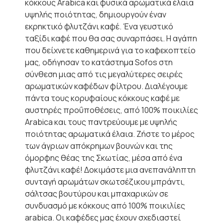
κόκκους Arabica και φυσικά αρωματικά έλαια
υψηλής ποιότητας, δημιουργούν έναν
εκρηκτικό φλυτζάνι καφέ. Ένα γευστικό
ταξίδι καφέ που θα σας συναρπάσει. Η αγάπη
που δείχνετε καθημερινά για το καφεκοπτείο
μας, οδήγησαν το κατάστημα Sofos στη
σύνθεση μιας από τις μεγαλύτερες σειρές
αρωματικών καφέδων φίλτρου. Διαλέγουμε
πάντα τους κορυφαίους κόκκους καφέ με
αυστηρές προΰποθέσεις, από 100% ποικιλίες
Arabica και τους παντρεύουμε με υψηλής
ποιότητας αρωματικά έλαια. Ζήστε το μέρος
των άγριων απόκρημων βουνών και της
όμορφης θέας της Σκωτίας, μέσα από ένα
φλυτζάνι καφέ! Δοκιμάστε μια ανεπανάληπτη
συνταγή αρωμάτων σκωτσέζικου μπράντι,
σάλτσας βουτύρου και μπαχαρικών σε
συνδυασμό με κόκκους από 100% ποικιλίες
arabica. Οι καφέδες μας έχουν σχεδιαστεί