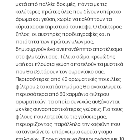
μετά από πολλές δοκιμές, πάντα με τις
καλύτερες πρώτες ύλες που δίνουν υπέροχο
άρωμα και γεύση, χωρίς να καλύπτουν τα
κύρια χαρακτηριστικά του καφέ. Ο ιδαίτερος
ζήλος, οι αυστηρές προδιαγραφές και η
ποιότητα των πρώτων υλών μας,
δημιουργούν ένα ανεπανάληπτο αποτέλεσμα
στο φλυτζάνι σας. Τέλειο σώμα, κρεμώδης
υφή και πλούσια γεύση αποτελούν τα μυστικά
που θα εξιτάρουν τον ουρανίσκο σας.
Περισσότερες από 40 αρωματικές ποικιλίες
φίλτρου Στο κατάστημά μας θα ανακαλύψετε
περισσότερα από 30 χαρμάνια φίλτρου
αρωματικών, τα οποία συνεχώς αυξάνονται
με νέες συναρπαστικότερες γεύσεις. Για τους
φίλους που λατρεύετε τις γεύσεις μας,
περιορίζοντας παράλληλα την καφεΐνη που
καταναλώνετε, υπάρχει μια ευρεία γκάμα
επιλογών. Φροντίσαμε να δημιουργήσουμε 10