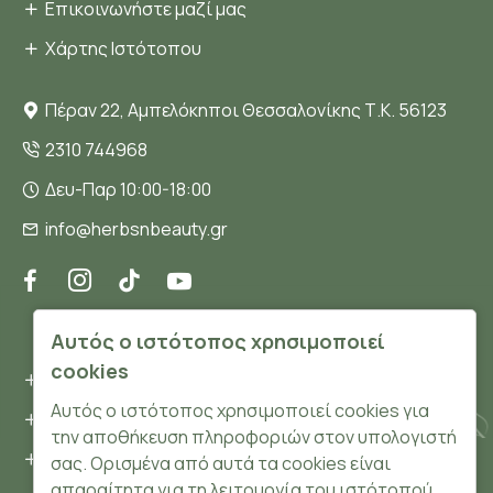
Επικοινωνήστε μαζί μας
Χάρτης Ιστότοπου
Πέραν 22, Αμπελόκηποι Θεσσαλονίκης Τ.Κ. 56123
2310 744968
Δευ-Παρ 10:00-18:00
info@herbsnbeauty.gr
ΠΛΗΡΟΦΟΡΊΕΣ
Αυτός ο ιστότοπος χρησιμοποιεί
cookies
Όροι και συνθήκες
Αυτός ο ιστότοπος χρησιμοποιεί cookies για
Προσωπικά δεδομένα
την αποθήκευση πληροφοριών στον υπολογιστή
Ασφάλεια
σας. Ορισμένα από αυτά τα cookies είναι
απαραίτητα για τη λειτουργία του ιστότοπού