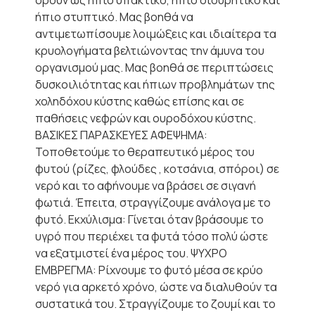
δρουν ως ήπιο υπακτικό, ήπιο διουρητικό και
ήπιο στυπτικό. Μας βοηθά να
αντιμετωπίσουμε λοιμώξεις και ιδιαίτερα τα
κρυολογήματα βελτιώνοντας την άμυνα του
οργανισμού μας. Μας βοηθά σε περιπτώσεις
δυσκοιλιότητας και ήπιων προβλημάτων της
χοληδόχου κύστης καθώς επίσης και σε
παθήσεις νεφρών και ουροδόχου κύστης.
ΒΑΣΙΚΕΣ ΠΑΡΑΣΚΕΥΕΣ ΑΦΕΨΗΜΑ:
Τοποθετούμε το θεραπευτικό μέρος του
φυτού (ρίζες, φλούδες , κοτσάνια, σπόροι) σε
νερό και το αφήνουμε να βράσει σε σιγανή
φωτιά. Έπειτα, στραγγίζουμε ανάλογα με το
φυτό. Εκχύλισμα: Γίνεται όταν βράσουμε το
υγρό που περιέχει τα φυτά τόσο πολύ ώστε
να εξατμιστεί ένα μέρος του. ΨΥΧΡΟ
ΕΜΒΡΕΓΜΑ: Ρίχνουμε το φυτό μέσα σε κρύο
νερό για αρκετό χρόνο, ώστε να διαλυθούν τα
συστατικά του. Στραγγίζουμε το ζουμί και το