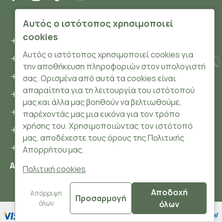
ΠΛΗΡΟΦΟΡΊΕΣ
Αυτός ο ιστότοπος χρησιμοποιεί
cookies
Όροι και συνθήκες
Αυτός ο ιστότοπος χρησιμοποιεί cookies για
Προσωπικά δεδομένα
την αποθήκευση πληροφοριών στον υπολογιστή
Ασφάλεια
σας. Ορισμένα από αυτά τα cookies είναι
απαραίτητα για τη λειτουργία του ιστότοπού
Τρόποι Πληρωμής
μας και άλλα μας βοηθούν να βελτιωθούμε,
Τρόποι Αποστολής
παρέχοντάς μας μια εικόνα για τον τρόπο
χρήσης του. Χρησιμοποιώντας τον ιστότοπό
Επιστροφές Προϊόντων
μας, αποδέχεστε τους όρους της Πολιτικής
Cookies
Απορρήτου μας.
Αριθμός ΓΕΜΗ: 148204106000
Πολιτική cookies
Αποδοχή
© 2024 HerbsnBeauty.gr All Rights Reserved.
Απόρριψη
Προσαρμογή
όλων
όλων