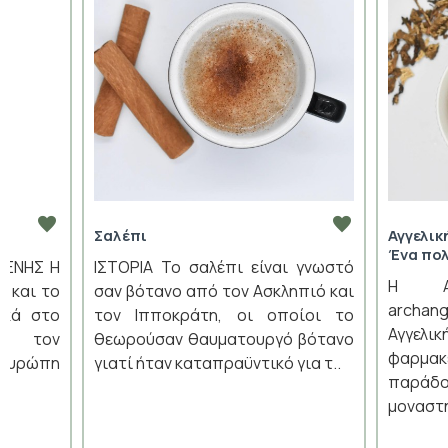
Σαλέπι
Αγγελικ
Ένα πο
ΛΕΝΗΣ Η
ΙΣΤΟΡΙΑ Το σαλέπι είναι γνωστό
Η Αρχ
ή και το
σαν βότανο από τον Ασκληπιό και
archan
ικά στο
τον Ιπποκράτη, οι οποίοι το
Αγγελι
ό τον
θεωρούσαν θαυματουργό βότανο
φαρμα
Ευρώπη
γιατί ήταν καταπραϋντικό για τ..
παράδ
μοναστη