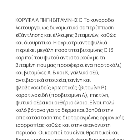
ΚΟΡΥΦΑΙΑ ΠΗΓΗ ΒΙΤΑΜΙΝΗΣ C Το κυνόροδο
λειτουργεί ως δυναμωτικό σε περίπτωση
εξάντλησης και έλλειψης βιταμινών, καθώς
και διουρητικό. Η αγριοτριανταφυλλιά
περιέχει μεγάλη ποσότητα βιταμίνης C (3
καρποί του φυτού αντιστοιχούν με τη
βιταμίνη που μας προσφέρει ένα πορτοκάλι)
και βιταμίνες Α, Β και Κ, γαλλικό οξύ,
αντιβιοτικά στοιχεία,τανίνη και
φλαβονοειδείς χρωστικές (βιταμίνη Ρ),
καροτινοειδή (προβιταμίνη Α), πηκτίνη,
φυτικά οξέα και αιθέριο έλαιο. Είναι πολύ
καλό βότανο για το δέρμα και βοηθά στην
αποκατάσταση της διαταραγμένης ορμονικής
ισορροπίας καθώς και στην ακανόνιστη
περίοδο. Οι καρποί του είναι θρεπτικοί και