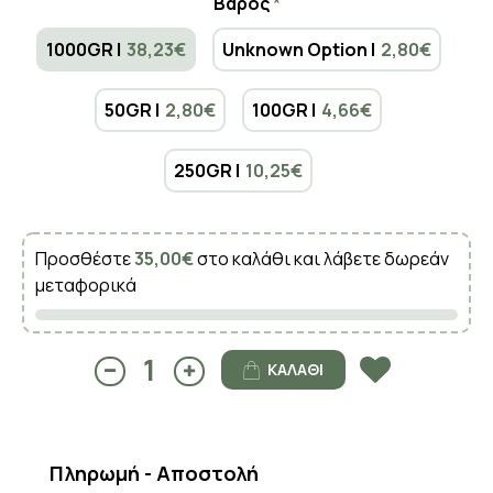
Βάρος
1000GR |
38,23€
Unknown Option |
2,80€
50GR |
2,80€
100GR |
4,66€
250GR |
10,25€
Προσθέστε
35,00€
στο καλάθι και λάβετε δωρεάν
μεταφορικά
ΚΑΛΆΘΙ
Πληρωμή - Αποστολή