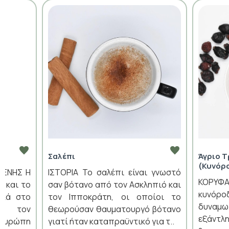
Σαλέπι
Άγριο 
(Κυνόρ
ΛΕΝΗΣ Η
ΙΣΤΟΡΙΑ Το σαλέπι είναι γνωστό
ΚΟΡΥΦΑ
ή και το
σαν βότανο από τον Ασκληπιό και
κυνόρ
ικά στο
τον Ιπποκράτη, οι οποίοι το
δυναμ
ό τον
θεωρούσαν θαυματουργό βότανο
εξάντ
Ευρώπη
γιατί ήταν καταπραϋντικό για τ..