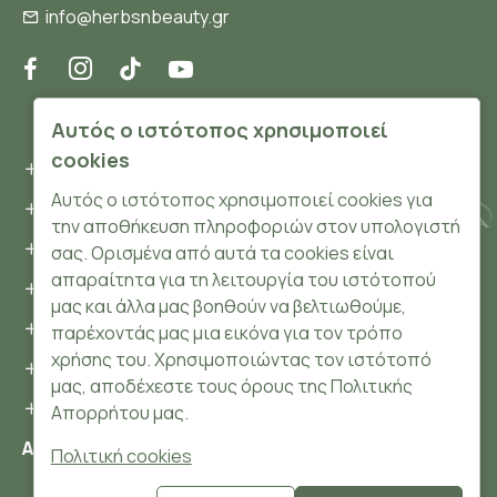
info@herbsnbeauty.gr
ΠΛΗΡΟΦΟΡΊΕΣ
Αυτός ο ιστότοπος χρησιμοποιεί
cookies
Όροι και συνθήκες
Αυτός ο ιστότοπος χρησιμοποιεί cookies για
Προσωπικά δεδομένα
την αποθήκευση πληροφοριών στον υπολογιστή
Ασφάλεια
σας. Ορισμένα από αυτά τα cookies είναι
απαραίτητα για τη λειτουργία του ιστότοπού
Τρόποι Πληρωμής
μας και άλλα μας βοηθούν να βελτιωθούμε,
Τρόποι Αποστολής
παρέχοντάς μας μια εικόνα για τον τρόπο
χρήσης του. Χρησιμοποιώντας τον ιστότοπό
Επιστροφές Προϊόντων
μας, αποδέχεστε τους όρους της Πολιτικής
Cookies
Απορρήτου μας.
Αριθμός ΓΕΜΗ: 148204106000
Πολιτική cookies