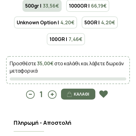
500gr |
33,56€
1000GR |
66,19€
Unknown Option |
4,20€
50GR |
4,20€
100GR |
7,46€
Προσθέστε
35,00€
στο καλάθι και λάβετε δωρεάν
μεταφορικά
ΚΑΛΆΘΙ
Πληρωμή - Αποστολή