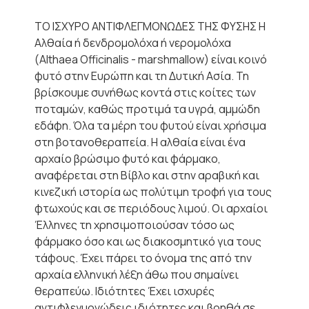
ΤΟ ΙΣΧΥΡΟ ΑΝΤΙΦΛΕΓΜΟΝΩΔΕΣ ΤΗΣ ΦΥΣΗΣ H
Αλθαία ή δενδρομολόχα ή νερομολόχα
(Althaea Officinalis - marshmallow) είναι κοινό
φυτό στην Ευρώπη και τη Δυτική Ασία. Τη
βρίσκουμε συνήθως κοντά στις κοίτες των
ποταμών, καθώς προτιμά τα υγρά, αμμώδη
εδάφη. Όλα τα μέρη του φυτού είναι χρήσιμα
στη βοτανοθεραπεία. Η αλθαία είναι ένα
αρχαίο βρώσιμο φυτό και φάρμακο,
αναφέρεται στη Βίβλο και στην αραβική και
κινεζική ιστορία ως πολύτιμη τροφή για τους
φτωχούς και σε περιόδους λιμού. Οι αρχαίοι
Έλληνες τη χρησιμοποιούσαν τόσο ως
φάρμακο όσο και ως διακοσμητικό για τους
τάφους. Έχει πάρει το όνομα της από την
αρχαία ελληνική λέξη άθω που σημαίνει
θεραπεύω. Ιδιότητες Έχει ισχυρές
αντιφλεγμονώδεις ιδιότητες και βοηθά σε