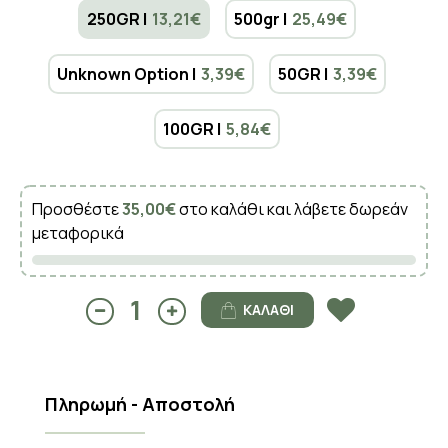
250GR |
13,21€
500gr |
25,49€
Unknown Option |
3,39€
50GR |
3,39€
100GR |
5,84€
Προσθέστε
35,00€
στο καλάθι και λάβετε δωρεάν
μεταφορικά
ΚΑΛΆΘΙ
Πληρωμή - Αποστολή