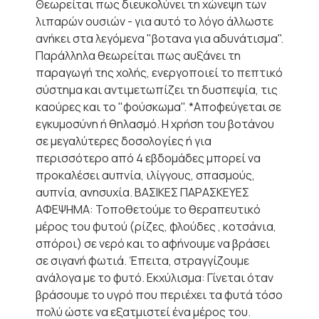
Θεωρείται πως διευκολύνει τη χώνεψη των
λιπαρών ουσιών - για αυτό το λόγο άλλωστε
ανήκει στα λεγόμενα "βοτανα για αδυνάτισμα".
Παράλληλα θεωρείται πως αυξάνει τη
παραγωγή της χολής, ενεργοποιεί το πεπτικό
σύστημα και αντιμετωπίζει τη δυσπεψία, τις
καούρες και το "φούσκωμα". *Αποφεύγεται σε
εγκυμοσύνη ή θηλασμό. Η χρήση του βοτάνου
σε μεγαλύτερες δοσολογίες ή για
περισσότερο από 4 εβδομάδες μπορεί να
προκαλέσει αυπνία, ιλίγγους, σπασμούς,
αυπνία, ανησυχία. ΒΑΣΙΚΕΣ ΠΑΡΑΣΚΕΥΕΣ
ΑΦΕΨΗΜΑ: Τοποθετούμε το θεραπευτικό
μέρος του φυτού (ρίζες, φλούδες , κοτσάνια,
σπόροι) σε νερό και το αφήνουμε να βράσει
σε σιγανή φωτιά. Έπειτα, στραγγίζουμε
ανάλογα με το φυτό. Εκχύλισμα: Γίνεται όταν
βράσουμε το υγρό που περιέχει τα φυτά τόσο
πολύ ώστε να εξατμιστεί ένα μέρος του.