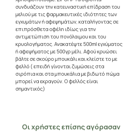
συνδυάζουν την κατευναστική επίδραση του
μελιού με τις φαρμακευτικές ιδιότητες των
εγχυμάτων ή αφεψημάτων, καταλήγοντας σε
επιπρόσθετα οφέλη ιδίως για την
αντιμετώπιση του πονόλαιμου και του
κρυολογήματος. Ανακατέψτε 500ml εγχύματος
ή αφεψήματος με 500γρ μέλι. Αφού κρυώσει
βάλτε σε σκούρο μπουκάλι και κλείστε το με
φελλό ( επειδή γίνονται ζυμώσεις στα
σιρόπια και στα μπουκάλια με βιδωτό πώμα
μπορεί να εκραγούν. Ο φελλός είναι
σημαντικός)
Οι χρήστες επίσης αγόρασαν