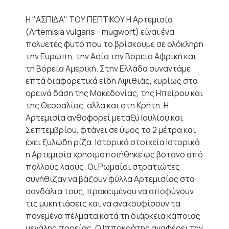
Η "ΑΣΠΙΔΑ" ΤΟΥ ΠΕΠΤΙΚΟΥ Η Αρτεμισία
(Artemisia vulgaris - mugwort) είναι ένα
πολυετές φυτό που το βρίσκουμε σε ολόκληρη
την Ευρώπη, την Ασία την Βόρεια Αφρική και
τη Βόρεια Αμερική. Στην Ελλάδα συναντάμε
επτά διαφορετικά είδη Αψιθιάς, κυρίως στα
ορεινά δάση της Μακεδονίας, της Ηπείρου και
της Θεσσαλίας, αλλά και στη Κρήτη. Η
Αρτεμισία ανθοφορεί μεταξύ Ιουλίου και
Σεπτεμβρίου, φτάνει σε ύψος τα 2 μέτρα και
έχει ξυλώδη ρίζα. Ιστορικά στοιχεία Ιστορικά
η Αρτεμισία χρησιμοποιήθηκε ως βοτανο από
πολλούς λαούς. Οι Ρωμαίοι στρατιώτες
συνήθιζαν να βάζουν φύλλα Αρτεμισίας στα
σανδάλια τους, προκειμένου να αποφύγουν
τις μυκητιάσεις και να ανακουφίσουν τα
πονεμένα πέλματα κατά τη διάρκεια κάποιας
μεγάλης πορείας. Ο Ιπποκράτης αναφέρει την