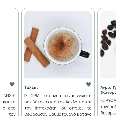
Σαλέπι
Άγριο 
(Κυνόρ
ΛΕΝΗΣ Η
ΙΣΤΟΡΙΑ Το σαλέπι είναι γνωστό
ΚΟΡΥΦΑ
ή και το
σαν βότανο από τον Ασκληπιό και
κυνόρ
ικά στο
τον Ιπποκράτη, οι οποίοι το
δυναμ
ό τον
θεωρούσαν θαυματουργό βότανο