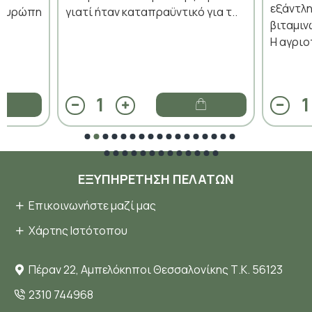
εξάντ
Ευρώπη
γιατί ήταν καταπραϋντικό για τ..
βιταμιν
Η αγριο
ΕΞΥΠΗΡΈΤΗΣΗ ΠΕΛΑΤΏΝ
Επικοινωνήστε μαζί μας
Χάρτης Ιστότοπου
Πέραν 22, Αμπελόκηποι Θεσσαλονίκης Τ.Κ. 56123
2310 744968