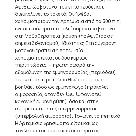
Αψιθιά ως βοτανο που επισπεύδει και
διευκολύνει το τοκετό. Οι Κινέζοι
χρησιμοποιούν την Αρτεμισία από το 500 π.Χ.
ενώ και σήμερα αποτελεί σημαντικό βοτανο
στη Μοξαθεραπεία (καύση της Αψιθιάς σε
σημεία βελονισμού). Ιδιότητες Στη σύγχρονη
βοτανοθεραπεία η Αρτεμισία
χρησιμοποιείται σε δύο κυρίως
περιπτώσεις. Η πρώτη αφορά την
εξομάλυνση της εμμηνορρυσίας (περιόδου).
Σε αυτή τη περίπτωση θεωρείται πως
βοηθάει τόσο ως εμμηναγωγό (προκαλεί
αιμορραγία, όταν δεν έχει έμφανιστεί
κανονική έμμηνη ρύση), όσο και στην
αντιμετώπιση της υπερμηνόρροιας
(υπερβολική αιμόρροια). Τονώνει το πεπτικό
Η Αρτεμισία χρησιμοποιείται και ως
τονωτικό του πεπτικού συστήματος.