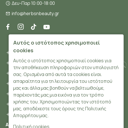
Δευ-Παρ 10:00-18:00
info@herbsnbeauty.gr
ΠΛΗΡΟΦΟΡΊΕΣ
Αυτός ο ιστότοπος χρησιμοποιεί
cookies
Όροι και συνθήκες
Αυτός ο ιστότοπος χρησιμοποιεί cookies για
Προσωπικά δεδομένα
την αποθήκευση πληροφοριών στον υπολογιστή
Ασφάλεια
σας. Ορισμένα από αυτά τα cookies είναι
απαραίτητα για τη λειτουργία του ιστότοπού
Τρόποι Πληρωμής
μας και άλλα μας βοηθούν να βελτιωθούμε,
Τρόποι Αποστολής
παρέχοντάς μας μια εικόνα για τον τρόπο
χρήσης του. Χρησιμοποιώντας τον ιστότοπό
Επιστροφές Προϊόντων
μας, αποδέχεστε τους όρους της Πολιτικής
Cookies
Απορρήτου μας.
Αριθμός ΓΕΜΗ: 148204106000
Πολιτική cookies