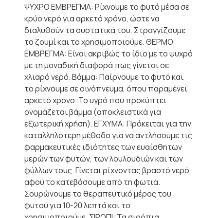
ΨΥΧΡΟ ΕΜΒΡΕΓΜΑ: Ρίχνουμε το φυτό μέσα σε
κρύο νερό για αρκετό χρόνο, ώστε να
διαλυθούν τα συστατικά του. Στραγγίζουμε
το ζουμί και το χρησιμοποιούμε. ΘΕΡΜΟ
ΕΜΒΡΕΓΜΑ: Είναι ακριβώς το ίδιο με το ψυχρό
με τη μοναδική διαφορά πως γίνεται σε
χλιαρό νερό. Βάμμα: Παίρνουμε το φυτό και
το ρίχνουμε σε οινόπνευμα, όπου παραμένει
αρκετό χρόνο. Το υγρό που προκύπτει
ονομάζεται βάμμα (αποκλειστικά για
εξωτερική χρήση). ΕΓΧΥΜΑ: Πρόκειται για την
καταλληλότερη μέθοδο για να αντλήσουμε τις
φαρμακευτικές ιδιότητες των ευαίσθητων
μερών των φυτών, των λουλουδιών και των
φύλλων τους. Γίνεται ρίχνοντας βραστό νερό,
αφού το κατεβάσουμε από τη φωτιά.
Σουρώνουμε το θεραπευτικό μέρος του
φυτού για 10-20 λεπτά και το
χρησιμοποιούμε. ΣΙΡΟΠΙ: Τα σιρόπια