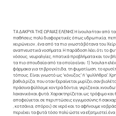
ΤΑ ΔΑΚΡΥΑ ΤΗΣ ΩΡΑΙΑΣ ΕΛΕΝΗΣ Η ίνουλα ήταν από τα
παθήσεις πολύ διαφορετικές όπως υδρωπικία, πεπτικ
χειρώνειον , ένα από τα πιο γνωστά βότανα του Χεί
αναπνευστικά νοσήματα. Η παράδοση λέει ότι το φυ
νόσους, νευραλγίες, ηπατικά προβλήματα και τον βή
τα πιο σπουδαία από τα οποία είναι: 1) Ίνουλα η ελ
φάρμακα για τη βρογχίτιδα, τη φυματίωση, το ερυσίπ
τόπους. Είναι γνωστό ως “κόνυζος” ή “ψυλλήθρα”. Χρ
βαθιά ρίζα, που oταν ξεραίνεται μυρίζει σαν βιολέτα
πράσινα φύλλα με χοντρά δόντια, γκρίζα και χνουδω
λαχανικά και φυτά. Χαρακτηρίζεται ως τρόφιμο και 
αποφεύγεται σε περιπτώσεις εγγυμοσύνης ή σακχα
, κοτσάνια, σπόροι) σε νερό και το αφήνουμε να βρά
περιέχει τα φυτά τόσο πολύ ώστε να εξατμιστεί ένα