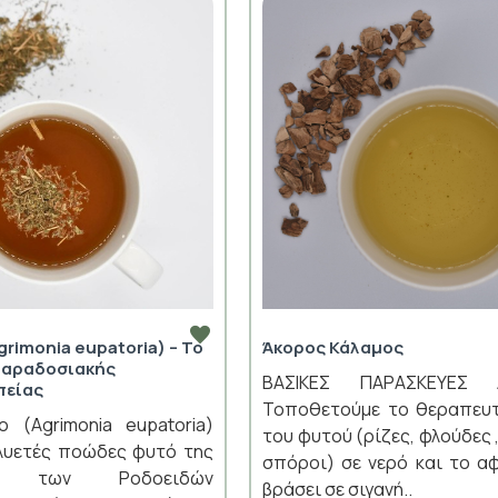
grimonia eupatoria) – Το
Άκορος Κάλαμος
παραδοσιακής
ΒΑΣΙΚΕΣ ΠΑΡΑΣΚΕΥΕΣ 
πείας
Τοποθετούμε το θεραπευτ
ο (Agrimonia eupatoria)
του φυτού (ρίζες, φλούδες 
ολυετές ποώδες φυτό της
σπόροι) σε νερό και το α
ιας των Ροδοειδών
βράσει σε σιγανή..