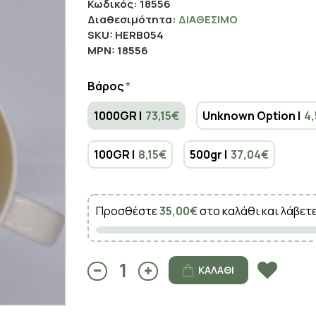
Κωδικός:
18556
Διαθεσιμότητα:
ΔΙΑΘΈΣΙΜΟ
SKU:
HERB054
MPN:
18556
Βάρος
1000GR |
73,15€
Unknown Option |
4
100GR |
8,15€
500gr |
37,04€
Προσθέστε
35,00€
στο καλάθι και λάβετ
ΚΑΛΆΘΙ