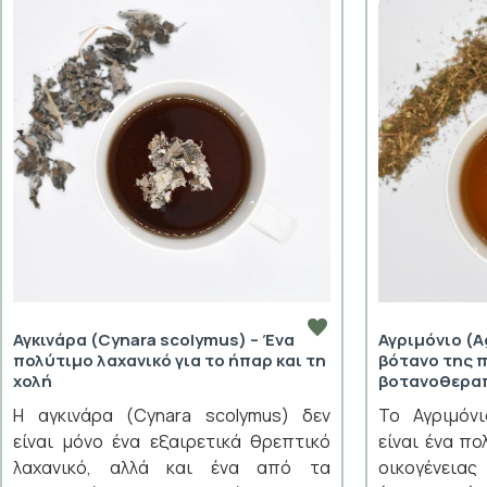
Αγκινάρα (Cynara scolymus) – Ένα
Αγριμόνιο (A
πολύτιμο λαχανικό για το ήπαρ και τη
βότανο της 
χολή
βοτανοθερα
Η αγκινάρα (Cynara scolymus) δεν
Το Αγριμόνι
είναι μόνο ένα εξαιρετικά θρεπτικό
είναι ένα π
λαχανικό, αλλά και ένα από τα
οικογένε