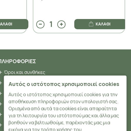
ΑΛΆΘΙ
ΚΑΛΆΘΙ
ΠΛΗΡΟΦΟΡΊΕΣ
Όροι και συνθήκες
Προσωπικά δεδομένα
Αυτός ο ιστότοπος χρησιμοποιεί cookies
Ασφάλεια
Αυτός ο ιστότοπος χρησιμοποιεί cookies για την
αποθήκευση πληροφοριών στον υπολογιστή σας.
Τρόποι Πληρωμής
Ορισμένα από αυτά τα cookies είναι απαραίτητα
Τρόποι Αποστολής
για τη λειτουργία του ιστότοπού μας και άλλα μας
βοηθούν να βελτιωθούμε, παρέχοντάς μας μια
Επιστροφές Προϊόντων
εικόνα για τον τρόπο χρήσης του.