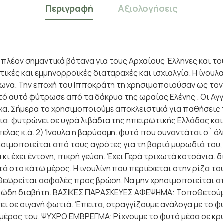
Περιγραφή
Αξιολογήσεις
 πλέον σημαντικά βότανα για τους Αρχαίους Έλληνες και τ
ές και εμμηνορροϊκές διαταραχές και ισχιαλγία. Η ίνουλα
ρωνα. Την εποχή του Ιπποκράτη τη χρησιμοποιούσαν ως τονω
τό αυτό φύτρωσε από τα δάκρυα της ωραίας Ελένης . Οι Α
χα. Σήμερα το χρησιμοποιούμε αποκλειστικά για παθήσεις 
ένια. φυτρώνει σε υγρά λιβάδια της ηπειρωτικής Ελλάδας κ
ελας κ.ά. 2) Ίνουλα η βαρύοσμη. φυτό που συναντάται σ` ό
ησιμοποιείται από τους αγρότες για τη βαριά μυρωδιά του,
 κι έχει έντονη, πικρή γεύση. Έχει Γερά τριχωτά κοτσάνια. 
τά στο κάτω μέρος. Η ινουλίνη που περιέχεται στην ρίζα τ
θεωρείται ασφαλές προς βρώση. Να μην χρησιμοποιείται απ
ρώδη διαβήτη. ΒΑΣΙΚΕΣ ΠΑΡΑΣΚΕΥΕΣ ΑΦΕΨΗΜΑ: Τοποθετούμε
σει σε σιγανή φωτιά. Έπειτα, στραγγίζουμε ανάλογα με το φ
 μέρος του. ΨΥΧΡΟ ΕΜΒΡΕΓΜΑ: Ρίχνουμε το φυτό μέσα σε κρύ