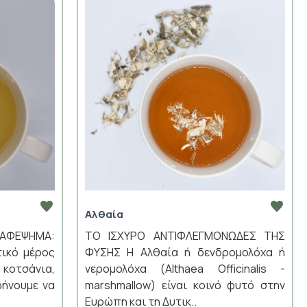
Αλθαία
ΑΦΕΨΗΜΑ:
ΤΟ ΙΣΧΥΡΟ ΑΝΤΙΦΛΕΓΜΟΝΩΔΕΣ ΤΗΣ
ικό μέρος
ΦΥΣΗΣ H Αλθαία ή δενδρομολόχα ή
, κοτσάνια,
νερομολόχα (Althaea Officinalis -
φήνουμε να
marshmallow) είναι κοινό φυτό στην
Ευρώπη και τη Δυτικ..