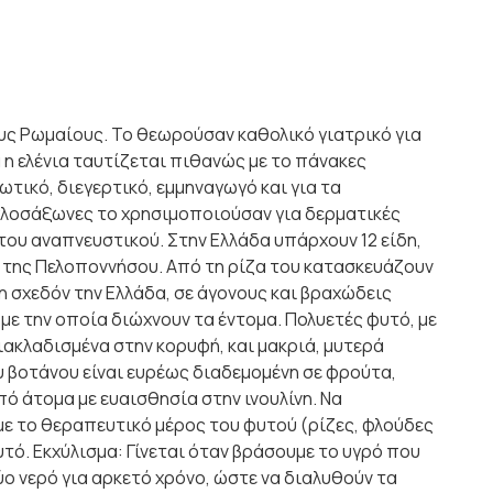
ους Ρωμαίους. Το θεωρούσαν καθολικό γιατρικό για
 η ελένια ταυτίζεται πιθανώς με το πάνακες
τικό, διεγερτικό, εμμηναγωγό και για τα
γγλοσάξωνες το χρησιμοποιούσαν για δερματικές
του αναπνευστικού. Στην Ελλάδα υπάρχουν 12 είδη,
αι της Πελοποννήσου. Από τη ρίζα του κατασκευάζουν
λη σχεδόν την Ελλάδα, σε άγονους και βραχώδεις
 με την οποία διώχνουν τα έντομα. Πολυετές φυτό, με
διακλαδισμένα στην κορυφή, και μακριά, μυτερά
ου βοτάνου είναι ευρέως διαδεμομένη σε φρούτα,
ό άτομα με ευαισθησία στην ινουλίνη. Να
 το θεραπευτικό μέρος του φυτού (ρίζες, φλούδες
υτό. Εκχύλισμα: Γίνεται όταν βράσουμε το υγρό που
ο νερό για αρκετό χρόνο, ώστε να διαλυθούν τα