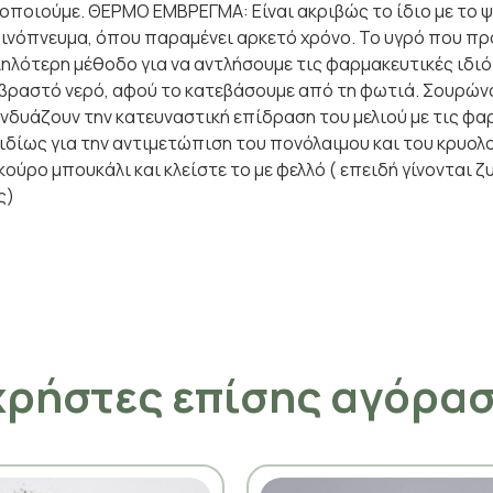
μοποιούμε. ΘΕΡΜΟ ΕΜΒΡΕΓΜΑ: Είναι ακριβώς το ίδιο με το ψ
 οινόπνευμα, όπου παραμένει αρκετό χρόνο. Το υγρό που π
λληλότερη μέθοδο για να αντλήσουμε τις φαρμακευτικές ιδ
ς βραστό νερό, αφού το κατεβάσουμε από τη φωτιά. Σουρών
υνδυάζουν την κατευναστική επίδραση του μελιού με τις φα
ίως για την αντιμετώπιση του πονόλαιμου και του κρυολο
κούρο μπουκάλι και κλείστε το με φελλό ( επειδή γίνονται 
ς)
χρήστες επίσης αγόρα