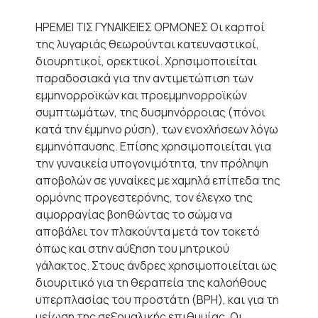
ΗΡΕΜΕΙ ΤΙΣ ΓΥΝΑΙΚΕΙΕΣ ΟΡΜΟΝΕΣ Οι καρποί
της λυγαριάς θεωρούνται κατευναστικοί,
διουρητικοί, ορεκτικοί. Χρησιμοποιείται
παραδοσιακά για την αντιμετώπιση των
εμμηνορροϊκών και προεμμηνορροϊκών
συμπτωμάτων, της δυσμηνόρροιας (πόνοι
κατά την έμμηνο ρύση), των ενοχλήσεων λόγω
εμμηνόπαυσης. Επίσης χρησιμοποιείται για
την γυναικεία υπογονιμότητα, την πρόληψη
αποβολών σε γυναίκες με χαμηλά επίπεδα της
ορμόνης προγεστερόνης, τον έλεγχο της
αιμορραγίας βοηθώντας το σώμα να
αποβάλει τον πλακούντα μετά τον τοκετό
όπως και στην αύξηση του μητρικού
γάλακτος. Στους άνδρες χρησιμοποιείται ως
διουριτικό για τη θεραπεία της καλοήθους
υπερπλασίας του προστάτη (ΒΡΗ), και για τη
μείωση της σεξουαλικής επιθυμίας. Οι