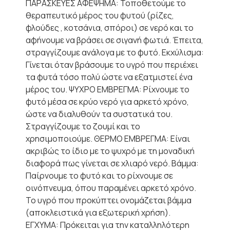
ΠΑΡΑΣΚΕΥΕΣ ΑΦΕΨΗΜΑ: Τοποθετούμε το
θεραπευτικό μέρος του φυτού (ρίζες,
φλούδες , κοτσάνια, σπόροι) σε νερό και το
αφήνουμε να βράσει σε σιγανή φωτιά. Έπειτα,
στραγγίζουμε ανάλογα με το φυτό. Εκχύλισμα:
Γίνεται όταν βράσουμε το υγρό που περιέχει
τα φυτά τόσο πολύ ώστε να εξατμιστεί ένα
μέρος του. ΨΥΧΡΟ ΕΜΒΡΕΓΜΑ: Ρίχνουμε το
φυτό μέσα σε κρύο νερό για αρκετό χρόνο,
ώστε να διαλυθούν τα συστατικά του.
Στραγγίζουμε το ζουμί και το
χρησιμοποιούμε. ΘΕΡΜΟ ΕΜΒΡΕΓΜΑ: Είναι
ακριβώς το ίδιο με το ψυχρό με τη μοναδική
διαφορά πως γίνεται σε χλιαρό νερό. Βάμμα:
Παίρνουμε το φυτό και το ρίχνουμε σε
οινόπνευμα, όπου παραμένει αρκετό χρόνο.
Το υγρό που προκύπτει ονομάζεται βάμμα
(αποκλειστικά για εξωτερική χρήση).
ΕΓΧΥΜΑ: Πρόκειται για την καταλληλότερη