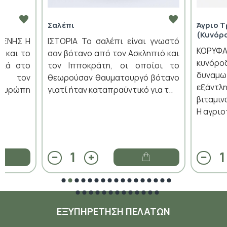
Σαλέπι
Άγριο 
(Κυνόρ
ΛΕΝΗΣ Η
ΙΣΤΟΡΙΑ Το σαλέπι είναι γνωστό
ΚΟΡΥΦΑ
ή και το
σαν βότανο από τον Ασκληπιό και
κυνόρ
ικά στο
τον Ιπποκράτη, οι οποίοι το
δυναμ
ό τον
θεωρούσαν θαυματουργό βότανο
εξάντ
Ευρώπη
γιατί ήταν καταπραϋντικό για τ..
βιταμιν
Η αγριο
ΕΞΥΠΗΡΈΤΗΣΗ ΠΕΛΑΤΏΝ