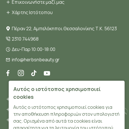
Επικοινωνήστε μαζί μας
Χάρτης Ιστότοπου
Πέραν 22, Αμπελόκηποι Θεσσαλονίκης Τ.Κ. 56123
2310 744968
Δευ-Παρ 10:00-18:00
info@herbsnbeauty.gr
ΠΛΗΡΟΦΟΡΊΕΣ
Αυτός ο ιστότοπος χρησιμοποιεί
cookies
Όροι και συνθήκες
Αυτός ο ιστότοπος χρησιμοποιεί cookies για
Προσωπικά δεδομένα
την αποθήκευση πληροφοριών στον υπολογιστή
Ασφάλεια
σας. Ορισμένα από αυτά τα cookies είναι
απαραίτητα για τη λειτουργία του ιστότοπού