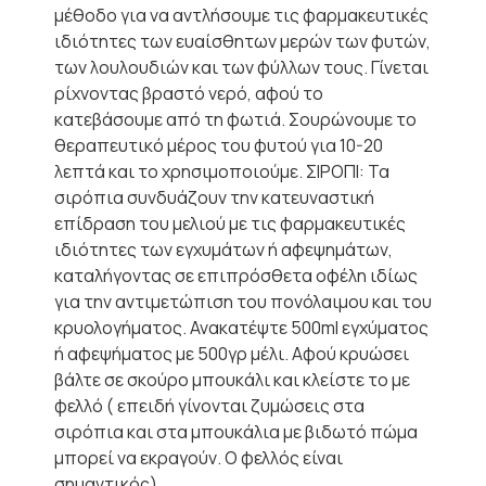
μέθοδο για να αντλήσουμε τις φαρμακευτικές
ιδιότητες των ευαίσθητων μερών των φυτών,
των λουλουδιών και των φύλλων τους. Γίνεται
ρίχνοντας βραστό νερό, αφού το
κατεβάσουμε από τη φωτιά. Σουρώνουμε το
θεραπευτικό μέρος του φυτού για 10-20
λεπτά και το χρησιμοποιούμε. ΣΙΡΟΠΙ: Τα
σιρόπια συνδυάζουν την κατευναστική
επίδραση του μελιού με τις φαρμακευτικές
ιδιότητες των εγχυμάτων ή αφεψημάτων,
καταλήγοντας σε επιπρόσθετα οφέλη ιδίως
για την αντιμετώπιση του πονόλαιμου και του
κρυολογήματος. Ανακατέψτε 500ml εγχύματος
ή αφεψήματος με 500γρ μέλι. Αφού κρυώσει
βάλτε σε σκούρο μπουκάλι και κλείστε το με
φελλό ( επειδή γίνονται ζυμώσεις στα
σιρόπια και στα μπουκάλια με βιδωτό πώμα
μπορεί να εκραγούν. Ο φελλός είναι
σημαντικός)