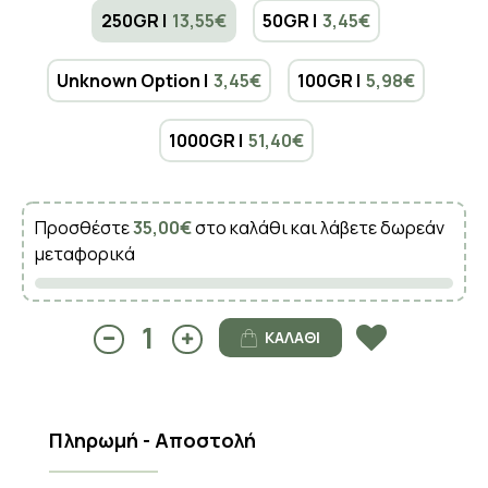
250GR |
13,55€
50GR |
3,45€
Unknown Option |
3,45€
100GR |
5,98€
1000GR |
51,40€
Προσθέστε
35,00€
στο καλάθι και λάβετε δωρεάν
μεταφορικά
ΚΑΛΆΘΙ
Πληρωμή - Αποστολή