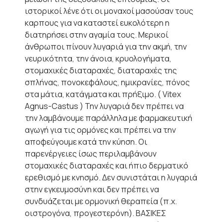
ιστορικοί λένε ότι οι μοναχοί μασούσαν τους
καρπους για να καταστεί ευκολότερη η
διατηρήσει στην αγαμία τους. Μερικοί
άνθρωποι πίνουν λυγαριά για την ακμή, την
νευρικότητα, την άνοια, κρυολογήματα,
στομαχικές διαταραχές, διαταραχές της
σπλήνας, πονοκεφάλους, ημικρανίες, πόνος
στα μάτια, κατάγματα και πρήξιμο. ( Vitex
Agnus-Castus ) Την λυγαριά δεν πρέπει να
την λαμβάνουμε παράλληλα με φαρμακευτική
αγωγή για τις ορμόνες και πρέπει να την
αποφεύγουμε κατά την κύηση. Οι
παρενέργειες ίσως περιλαμβάνουν
στομαχικές διαταραχές και ήπιο δερματικό
ερεθισμό με κνησμό. Δεν συνιστάται η λυγαριά
στην εγκευμοσύνη και δεν πρέπει να
συνδυάζεται με ορμονική θεραπεία (π.χ.
οιστρογόνα, προγεστερόνη). ΒΑΣΙΚΕΣ