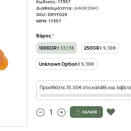
Κωδικός:
17357
Διαθεσιμότητα:
ΔΙΑΘΈΣΙΜΟ
SKU:
DRYF025
MPN:
17357
Βάρος
1000GR |
33,13€
250GR |
9,38€
Unknown Option |
9,38€
Προσθέστε
35,00€
στο καλάθι και λάβετ
ΚΑΛΆΘΙ