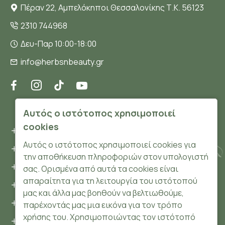
Πέραν 22, Αμπελόκηποι Θεσσαλονίκης Τ.Κ. 56123
2310 744968
Δευ-Παρ 10:00-18:00
info@herbsnbeauty.gr
ΠΛΗΡΟΦΟΡΊΕΣ
Αυτός ο ιστότοπος χρησιμοποιεί
cookies
Όροι και συνθήκες
Αυτός ο ιστότοπος χρησιμοποιεί cookies για
Προσωπικά δεδομένα
την αποθήκευση πληροφοριών στον υπολογιστή
Ασφάλεια
σας. Ορισμένα από αυτά τα cookies είναι
απαραίτητα για τη λειτουργία του ιστότοπού
Τρόποι Πληρωμής
μας και άλλα μας βοηθούν να βελτιωθούμε,
Τρόποι Αποστολής
παρέχοντάς μας μια εικόνα για τον τρόπο
χρήσης του. Χρησιμοποιώντας τον ιστότοπό
Επιστροφές Προϊόντων