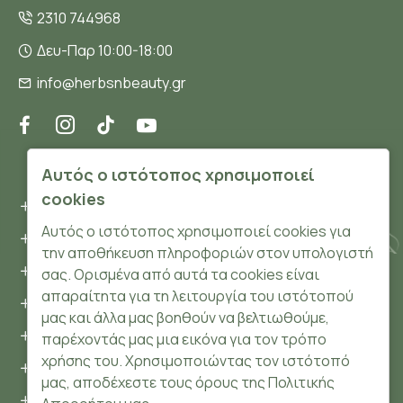
2310 744968
Δευ-Παρ 10:00-18:00
info@herbsnbeauty.gr
ΠΛΗΡΟΦΟΡΊΕΣ
Αυτός ο ιστότοπος χρησιμοποιεί
cookies
Όροι και συνθήκες
Αυτός ο ιστότοπος χρησιμοποιεί cookies για
Προσωπικά δεδομένα
την αποθήκευση πληροφοριών στον υπολογιστή
Ασφάλεια
σας. Ορισμένα από αυτά τα cookies είναι
απαραίτητα για τη λειτουργία του ιστότοπού
Τρόποι Πληρωμής
μας και άλλα μας βοηθούν να βελτιωθούμε,
Τρόποι Αποστολής
παρέχοντάς μας μια εικόνα για τον τρόπο
χρήσης του. Χρησιμοποιώντας τον ιστότοπό
Επιστροφές Προϊόντων
μας, αποδέχεστε τους όρους της Πολιτικής
Cookies