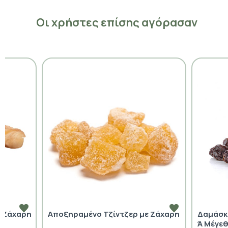
Οι χρήστες επίσης αγόρασαν
 Ζάχαρη
Αποξηραμένο Τζίντζερ με Ζάχαρη
Δαμάσκ
Ά Μέγε