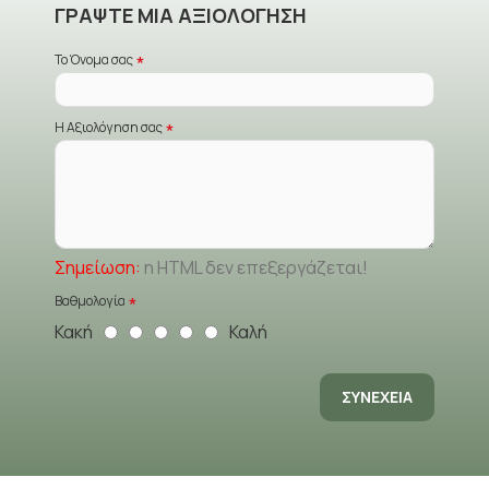
ΓΡΆΨΤΕ ΜΙΑ ΑΞΙΟΛΌΓΗΣΗ
Το Όνομα σας
Η Αξιολόγηση σας
Σημείωση:
η HTML δεν επεξεργάζεται!
Βαθμολογία
Κακή
Καλή
ΣΥΝΈΧΕΙΑ