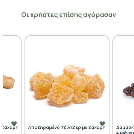
Οι χρήστες επίσης αγόρασαν
 Ζάχαρη
Αποξηραμένο Τζίντζερ με Ζάχαρη
Δαμάσκ
Ά Μέγε