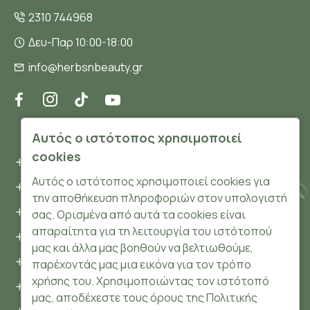
2310 744968
Δευ-Παρ 10:00-18:00
info@herbsnbeauty.gr
ΠΛΗΡΟΦΟΡΊΕΣ
Αυτός ο ιστότοπος χρησιμοποιεί
cookies
Όροι και συνθήκες
Αυτός ο ιστότοπος χρησιμοποιεί cookies για
Προσωπικά δεδομένα
την αποθήκευση πληροφοριών στον υπολογιστή
Ασφάλεια
σας. Ορισμένα από αυτά τα cookies είναι
απαραίτητα για τη λειτουργία του ιστότοπού
Τρόποι Πληρωμής
μας και άλλα μας βοηθούν να βελτιωθούμε,
Τρόποι Αποστολής
παρέχοντάς μας μια εικόνα για τον τρόπο
χρήσης του. Χρησιμοποιώντας τον ιστότοπό
Επιστροφές Προϊόντων
μας, αποδέχεστε τους όρους της Πολιτικής