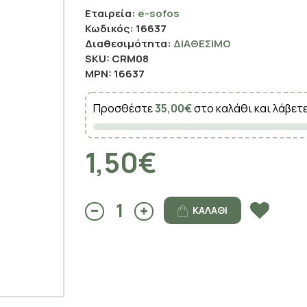
Εταιρεία:
e-sofos
Κωδικός:
16637
Διαθεσιμότητα:
ΔΙΑΘΈΣΙΜΟ
SKU:
CRM08
MPN:
16637
Προσθέστε
35,00€
στο καλάθι και λάβετ
1,50€
ΚΑΛΆΘΙ