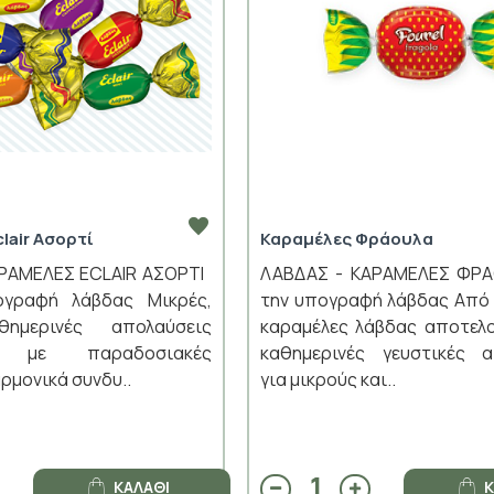
lair Ασορτί
Καραμέλες Φράουλα
ΑΡΑΜΕΛΕΣ ECLAIR ΑΣΟΡΤΙ
ΛΑΒΔΑΣ - ΚΑΡΑΜΕΛΕΣ ΦΡ
γραφή λάβδας Μικρές,
την υπογραφή λάβδας Από 
θημερινές απολαύσεις
καραμέλες λάβδας αποτελο
ες με παραδοσιακές
καθημερινές γευστικές α
αρμονικά συνδυ..
για μικρούς και..
ΚΑΛΆΘΙ
Κ