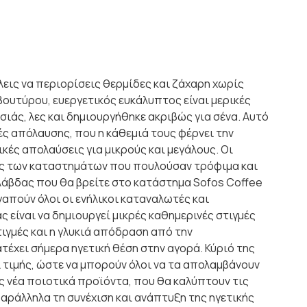
εις να περιορίσεις θερμίδες και ζάχαρη χωρίς
βουτύρου, ευεργετικός ευκάλυπτος είναι μερικές
ασιάς, λες και δημιουργήθηκε ακριβώς για σένα. Αυτό
ές απόλαυσης, που η κάθεμιά τους φέρνει την
κές απολαύσεις για μικρούς και μεγάλους. Οι
ες των καταστημάτων που πουλούσαν τρόφιμα και
λάβδας που θα βρείτε στο κατάστημα Sofos Coffee
γαπούν όλοι οι ενήλικοι καταναλωτές και
ς είναι να δημιουργεί μικρές καθημερινές στιγμές
τιγμές και η γλυκιά απόδραση από την
τέχει σήμερα ηγετική θέση στην αγορά. Κύριό της
 τιμής, ώστε να μπορούν όλοι να τα απολαμβάνουν
ς νέα ποιοτικά προϊόντα, που θα καλύπτουν τις
αράλληλα τη συνέχιση και ανάπτυξη της ηγετικής