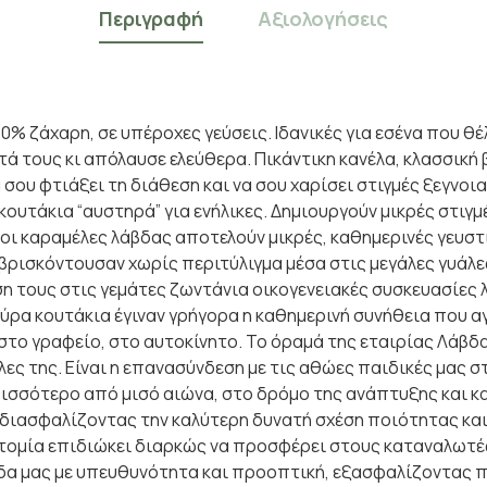
Περιγραφή
Αξιολογήσεις
ζάχαρη, σε υπέροχες γεύσεις. Ιδανικές για εσένα που θέλ
ά τους κι απόλαυσε ελεύθερα. Πικάντικη κανέλα, κλασσική 
 σου φτιάξει τη διάθεση και να σου χαρίσει στιγμές ξεγνοι
ουτάκια “αυστηρά” για ενήλικες. Δημιουργούν μικρές στιγμ
ι καραμέλες λάβδας αποτελούν μικρές, καθημερινές γευστι
βρισκόντουσαν χωρίς περιτύλιγμα μέσα στις μεγάλες γυάλ
η τους στις γεμάτες ζωντάνια οικογενειακές συσκευασίες 
αύρα κουτάκια έγιναν γρήγορα η καθημερινή συνήθεια που α
στο γραφείο, στο αυτοκίνητο. Το όραμά της εταιρίας Λάβδα
ες της. Είναι η επανασύνδεση με τις αθώες παιδικές μας σ
ισσότερο από μισό αιώνα, στο δρόμο της ανάπτυξης και κα
 διασφαλίζοντας την καλύτερη δυνατή σχέση ποιότητας και
νοτομία επιδιώκει διαρκώς να προσφέρει στους καταναλωτέ
ίδα μας με υπευθυνότητα και προοπτική, εξασφαλίζοντας π