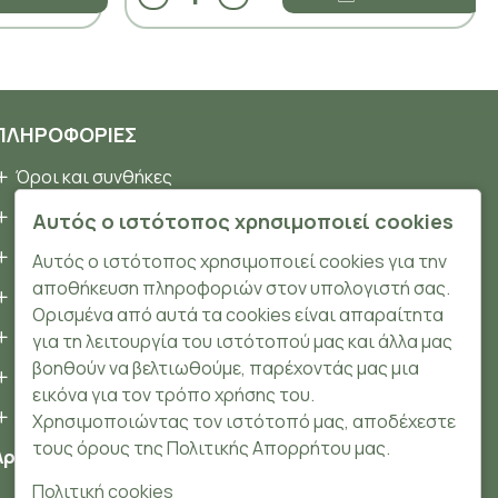
ΠΛΗΡΟΦΟΡΊΕΣ
Όροι και συνθήκες
Προσωπικά δεδομένα
Αυτός ο ιστότοπος χρησιμοποιεί cookies
Ασφάλεια
Αυτός ο ιστότοπος χρησιμοποιεί cookies για την
αποθήκευση πληροφοριών στον υπολογιστή σας.
Τρόποι Πληρωμής
Ορισμένα από αυτά τα cookies είναι απαραίτητα
Τρόποι Αποστολής
για τη λειτουργία του ιστότοπού μας και άλλα μας
βοηθούν να βελτιωθούμε, παρέχοντάς μας μια
Επιστροφές Προϊόντων
εικόνα για τον τρόπο χρήσης του.
Cookies
Χρησιμοποιώντας τον ιστότοπό μας, αποδέχεστε
τους όρους της Πολιτικής Απορρήτου μας.
Αριθμός ΓΕΜΗ: 148204106000
Πολιτική cookies