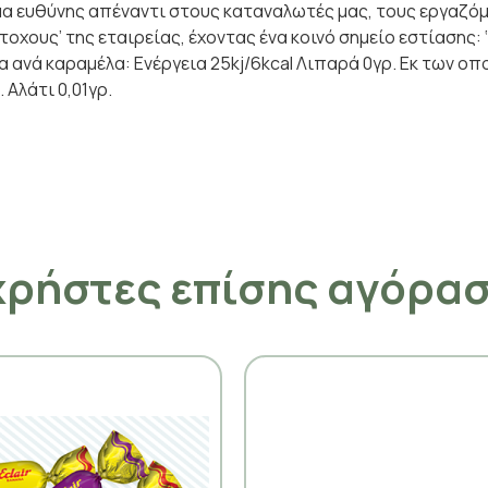
μα ευθύνης απέναντι στους καταναλωτές μας, τους εργαζόμ
χους’ της εταιρείας, έχοντας ένα κοινό σημείο εστίασης: 
α ανά καραμέλα: Ενέργεια 25kj/6kcal Λιπαρά 0γρ. Εκ των οπ
 Αλάτι 0,01γρ.
χρήστες επίσης αγόρα