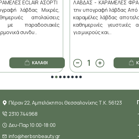
ΑΡΑΜΕΛΕΣ ECLAIR ΑΣΟΡΤΙ
ΛΑΒΔΑΣ - ΚΑΡΑΜΕΛΕΣ ΦΡ
γραφή λάβδας Μικρές,
την υπογραφή λάβδας Από 
θημερινές απολαύσεις
καραμέλες λάβδας αποτελο
ες με παραδοσιακές
καθημερινές γευστικές α
αρμονικά συνδυ..
για μικρούς και..
ΚΑΛΆΘΙ
Κ
Πέραν 22, Αμπελόκηποι Θεσσαλονίκης Τ.Κ. 56123
2310 744968
Δευ-Παρ 10:00-18:00
info@herbsnbeauty.gr