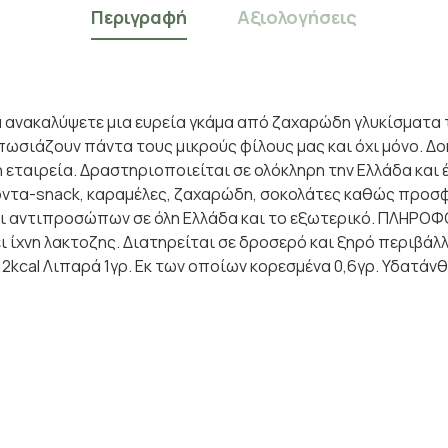
Περιγραφή
Αξιολογήσεις
νακαλύψετε μια ευρεία γκάμα από ζαχαρώδη γλυκίσματα τ
πωσιάζουν πάντα τους μικρούς φίλους μας και όχι μόνο. Δ
ή εταιρεία. Δραστηριοποιείται σε ολόκληρη την Ελλάδα και
όντα-snack, καραμέλες, ζαχαρώδη, σοκολάτες καθώς προσφέ
και αντιπροσώπων σε όλη Ελλάδα και το εξωτερικό. ΠΛΗΡΟ
ι ίχνη λακτοζης. Διατηρείται σε δροσερό και ξηρό περιβάλλ
0,2kcal Λιπαρά 1γρ. Εκ των οποίων κορεσμένα 0,6γρ. Υδατάν