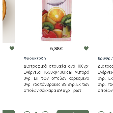
6,88€
Φρουκτόζη
Ερυθρι
Διατροφικά στοιχεία ανά 100γρ:
Διατρο
Ενέργεια 1698kj/400kcal Λιπαρά
Ενέργε
0γρ. Εκ των οποίων κορεσμένα
0γρ. Ε
0γρ. Υδατάνθρακες 99,9γρ. Εκ των
0γρ. Υ
οποίων σάκχαρα 99,9γρ Πρωτ..
οποίων 