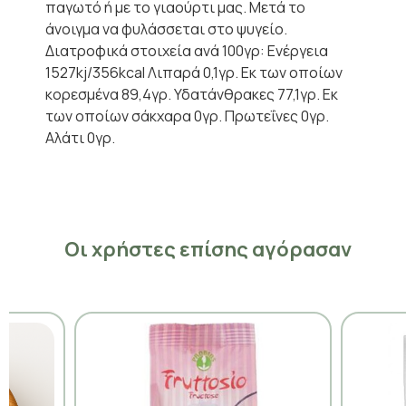
παγωτό ή με το γιαούρτι μας. Μετά το
άνοιγμα να φυλάσσεται στο ψυγείο.
Διατροφικά στοιχεία ανά 100γρ: Ενέργεια
1527kj/356kcal Λιπαρά 0,1γρ. Εκ των οποίων
κορεσμένα 89,4γρ. Υδατάνθρακες 77,1γρ. Εκ
των οποίων σάκχαρα 0γρ. Πρωτεΐνες 0γρ.
Αλάτι 0γρ.
Οι χρήστες επίσης αγόρασαν