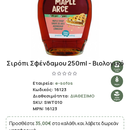
Σιρόπι Σφένδαμου 250ml - Βιολογικό
Εταιρεία:
e-sofos
Κωδικός:
16123
Διαθεσιμότητα:
ΔΙΑΘΈΣΙΜΟ
SKU:
SWT010
MPN:
16123
Προσθέστε
35,00€
στο καλάθι και λάβετε δωρεάν