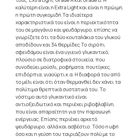
τους. Extra Light, Grade A και Grade Β. Η
καλύτερη είναι η Εxtra Light και είναι η πρώιμη,
η πρώτη συγκομιδή.Τα ιδιαίτερα
χαρακτηριστικά του είναι η περιεκτικότητα
του σε μαγγάνιο και ψευδάργυρο, επίσης να
γνωρίζετε ότι τα δύο κουταλάκια του γλυκού
αποδίδουν και 34 θερμίδες Το σιρόπι
σφενδάμου είναι ένα υγιεινό γλυκαντικό,
πλούσιο σε διατροφικά στοιχεία, που
συνοδεύει μούσλι, ροφήματα, πουτίγκες,
επιδόρπια, γιαούρτι κ.α. Η διαφορά του από
το μέλι είναι ότι όταν θερμανθεί δεν χάνει τα
πολύτιμα θρεπτικά συστατικά του. Το
νόστιμο αυτό γλυκαντικό είναι
αντιοξειδωτικό και περιέχει ριβοφλαβίνη,
που είναι απαραίτητη για την παραγωγή
ενέργειας. Επίσης περιέχει αρκετό
ψευδάργυρο, αλλά και ασβέστιο. Τόσο η υφή
όσο και η γεύση του ταιριάζουν πολύ με το