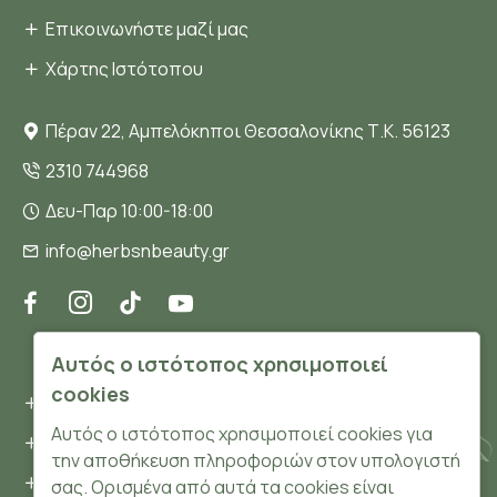
Επικοινωνήστε μαζί μας
Χάρτης Ιστότοπου
Πέραν 22, Αμπελόκηποι Θεσσαλονίκης Τ.Κ. 56123
2310 744968
Δευ-Παρ 10:00-18:00
info@herbsnbeauty.gr
ΠΛΗΡΟΦΟΡΊΕΣ
Αυτός ο ιστότοπος χρησιμοποιεί
cookies
Όροι και συνθήκες
Αυτός ο ιστότοπος χρησιμοποιεί cookies για
Προσωπικά δεδομένα
την αποθήκευση πληροφοριών στον υπολογιστή
Ασφάλεια
σας. Ορισμένα από αυτά τα cookies είναι