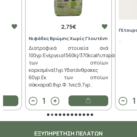
2,75€
Πίτουρ
Νιφάδες Βρώμης Χωρίς Γλουτένη
..
Διατροφικά στοιχεία ανά
100γρ:Ενέργεια1560kj/370kcalΛιπαρά6,7γρ.Εκ
των οποίων
κορεσμένα1,1γρ.Υδατάνθρακες
60γρ.Εκ των οποίων
σάκχαρα0,8γρ.Φ. Ίνες9,7γρ..
ΕΞΥΠΗΡΈΤΗΣΗ ΠΕΛΑΤΏΝ