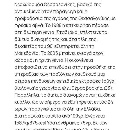
Νεοχωρούδα Θεσσαλονίκης, βασικό της
αντικείμενο ήταν παραγωγή και η
τροφοδοσία της αγοράς της Θεσσαλονίκης με
φρέσκα αβγά. Το 1988 η επιχείρηση πέρασε
στη δεύτερη γενιά. Σταδιακά, επέκτεινε το
δίκτυο διανομής της και στα τέλη της
δεκαετίας του 90’ εξυπηρετεί όλη τη
Μακεδονία. Το 2005 μπαίνει ενεργά στον
χώρο και η τρίτη γενιά. Η οικογένεια
αποφασίζει να επενδύσει στην προσθήκη της
υπεραξίας των προϊόντων και ξεκινά μια
σειρά επενδύσεων σε ειδικές εκτροφές (αβγά
βιολογικής γεωργίας, ελευθέρας βοσκής, Ω3).
Παράλληλα, το δίκτυο διανομών αναπτύχθηκε
κι άλλο, ώστε σήμερα να εξυπηρετεί εντός 24
ωρών παραγγελίες από όλη την Ελλάδα.
Διατροφικά στοιχεία ανά 100γρ. Ενέργεια
1587kj/375kcal Υδατάνθρακες 75γρ. Εκ των
οποίων σάκχαρα 10γρ. Λιπαρά 4,1γρ. Εκ των