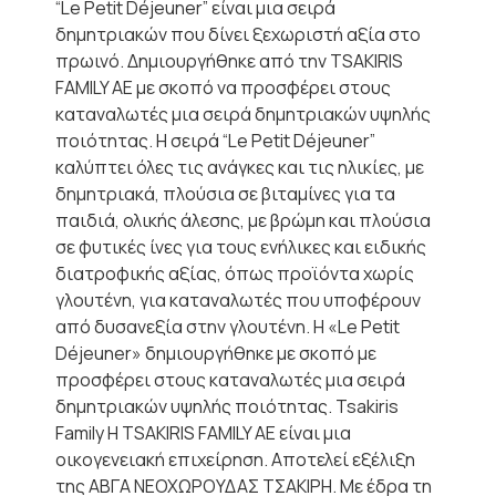
“Le Petit Déjeuner” είναι μια σειρά
δημητριακών που δίνει ξεχωριστή αξία στο
πρωινό. Δημιουργήθηκε από την TSAKIRIS
FAMILY ΑΕ με σκοπό να προσφέρει στους
καταναλωτές μια σειρά δημητριακών υψηλής
ποιότητας. Η σειρά “Le Petit Déjeuner”
καλύπτει όλες τις ανάγκες και τις ηλικίες, με
δημητριακά, πλούσια σε βιταμίνες για τα
παιδιά, ολικής άλεσης, με βρώμη και πλούσια
σε φυτικές ίνες για τους ενήλικες και ειδικής
διατροφικής αξίας, όπως προϊόντα χωρίς
γλουτένη, για καταναλωτές που υποφέρουν
από δυσανεξία στην γλουτένη. Η «Le Petit
Déjeuner» δημιουργήθηκε με σκοπό με
προσφέρει στους καταναλωτές μια σειρά
δημητριακών υψηλής ποιότητας. Tsakiris
Family Η TSAKIRIS FAMILY AE είναι μια
οικογενειακή επιχείρηση. Αποτελεί εξέλιξη
της ΑΒΓΑ ΝΕΟΧΩΡΟΥΔΑΣ ΤΣΑΚΙΡΗ. Με έδρα τη