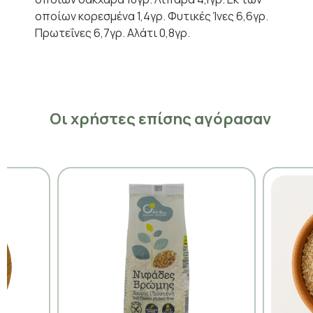
οποίων κορεσμένα 1,4γρ. Φυτικές Ίνες 6,6γρ.
Πρωτεΐνες 6,7γρ. Αλάτι 0,8γρ.
Οι χρήστες επίσης αγόρασαν