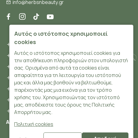
info@herbsnbeauty.gr
ΠΛΗΡΟΦΟΡΊΕΣ
Αυτός ο ιστότοπος χρησιμοποιεί
cookies
Όροι και συνθήκες
Αυτός ο ιστότοπος χρησιμοποιεί cookies για
Προσωπικά δεδομένα
την αποθήκευση πληροφοριών στον υπολογιστή
Ασφάλεια
σας. Ορισμένα από αυτά τα cookies είναι
απαραίτητα για τη λειτουργία του ιστότοπού
Τρόποι Πληρωμής
μας και άλλα μας βοηθούν να βελτιωθούμε,
Τρόποι Αποστολής
παρέχοντάς μας μια εικόνα για τον τρόπο
χρήσης του. Χρησιμοποιώντας τον ιστότοπό
Επιστροφές Προϊόντων
μας, αποδέχεστε τους όρους της Πολιτικής
Cookies
Απορρήτου μας.
Αριθμός ΓΕΜΗ: 148204106000
Πολιτική cookies