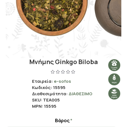
Μνήμης Ginkgo Biloba
Εταιρεία:
e-sofos
Κωδικός:
15595
Διαθεσιμότητα:
ΔΙΑΘΈΣΙΜΟ
SKU:
ΤΕΑ005
MPN:
15595
Βάρος