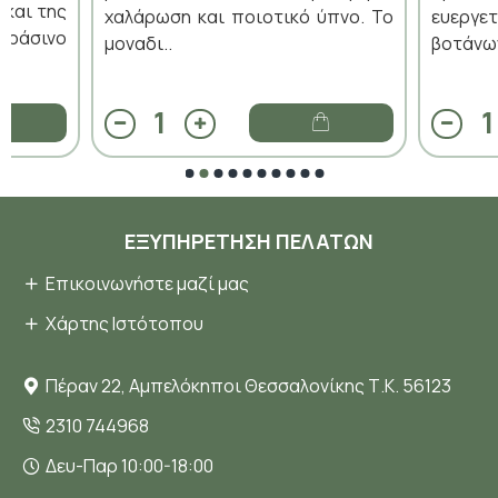
 και της
χαλάρωση και ποιοτικό ύπνο. Το
ευεργ
πράσινο
μοναδι..
βοτάνων
ΕΞΥΠΗΡΈΤΗΣΗ ΠΕΛΑΤΏΝ
Επικοινωνήστε μαζί μας
Χάρτης Ιστότοπου
Πέραν 22, Αμπελόκηποι Θεσσαλονίκης Τ.Κ. 56123
2310 744968
Δευ-Παρ 10:00-18:00