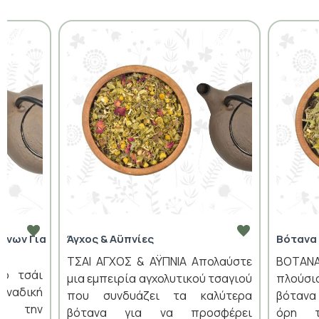
άνων Για
Άγχος & Αϋπνίες
Βότανα
ΤΣΑΙ ΑΓΧΟΣ & ΑΫΠΝΙΑ Απολαύστε
ΒΟΤΑ
Το τσάι
μια εμπειρία αγχολυτικού τσαγιού
πλούσ
μοναδική
που συνδυάζει τα καλύτερα
βότανα 
ια την
βότανα για να προσφέρει
όρη τ