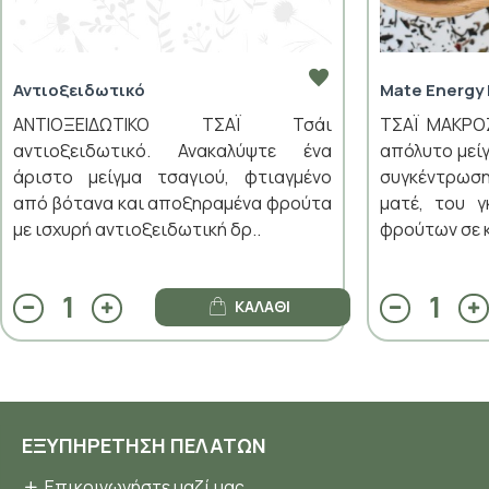
Αντιοξειδωτικό
Mate Energy
ΑΝΤΙΟΞΕΙΔΩΤΙΚΟ ΤΣΑΪ Τσάι
ΤΣΑΪ ΜΑΚΡΟ
αντιοξειδωτικό. Ανακαλύψτε ένα
απόλυτο μείγ
άριστο μείγμα τσαγιού, φτιαγμένο
συγκέντρωση
από βότανα και αποξηραμένα φρούτα
ματέ, του 
με ισχυρή αντιοξειδωτική δρ..
φρούτων σε κ
ΚΑΛΆΘΙ
ΕΞΥΠΗΡΈΤΗΣΗ ΠΕΛΑΤΏΝ
Επικοινωνήστε μαζί μας