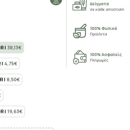
Δείγματα
σε κάθε αποστολή
100% Φυσικά
Προϊόντα
R |
38,13€
100% Ασφαλείς
Πληρωμές
 |
4,75€
R |
8,50€
€
R |
19,63€