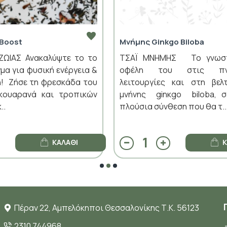
 Boost
Μνήμης Ginkgo Biloba
ΖΩΙΑΣ Ανακαλύψτε το το
ΤΣΑΪ ΜΝΗΜΗΣ Το γνωστ
μα για φυσική ενέργεια &
οφέλη του στις πνε
! Ζήσε τη φρεσκάδα του
λειτουργίες και στη βελ
γκουαρανά και τροπικών
μνήνης ginκgo biloba, σ
..
πλούσια σύνθεση που θα τ..
ΚΑΛΆΘΙ
Κ
Πέραν 22, Αμπελόκηποι Θεσσαλονίκης Τ.Κ. 56123
2310 744968