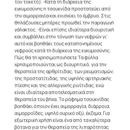
τον τοκετό). -Κατά τη διάρκεια της
εγκυμοσύνης η τσουκνίδα προστατεύει από
την αιμορραγία και ενισχύει το έμβρυο. Στις
θηλάζουσες μητέρες προωθεί την παραγωγή
γάλακτος. -Είναι επίσης ιδιαίτερα διουριτική
και συμβάλλει στην τόνωση των νεφρών γι’
αυτό και βοηθάει τους καταπονημένους
νεφρούς κατά τη διάρκεια της εγκυμοσύνης.
Πώς θα τη χρησιμοποιήσετε Τα φύλλα
χρησιμοποιούνται ως διουρητικό, για την
θεραπεία της αρθρίτιδας, των ρευματισμών,
της προστατίτιδας, της υψηλής αρτηριακής
πίεσης και της αλλεργικής ρινίτιδας, ενώ
είναι ιδιαίτερα αποτελεσματικά στη
θεραπεία του βήχα. Το ρόφημα τσουκνίδας
βοηθάει όποιον έχει αιμορραγία, διάρροια,
αιμορροΐδες, υψηλό ουρικό οξύ, έκζεμα. Για
εξωτερική χρήση είναι ένα από τα καλύτερα
βότανα για την θεραπεία της λιπαρότητας