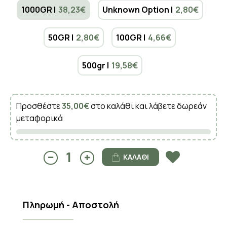
1000GR |
38,23€
Unknown Option |
2,80€
50GR |
2,80€
100GR |
4,66€
500gr |
19,58€
Προσθέστε
35,00€
στο καλάθι και λάβετε δωρεάν
μεταφορικά
ΚΑΛΆΘΙ
Πληρωμή - Αποστολή