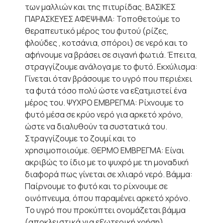
των μαλλιών και της πιτυρίδας. ΒΑΣΙΚΕΣ
ΠΑΡΑΣΚΕΥΕΣ ΑΦΕΨΗΜΑ: Τοποθετούμε το
θεραπευτικό μέρος του φυτού (ρίζες,
φλούδες , κοτσάνια, σπόροι) σε νερό και το
αφήνουμε να βράσει σε σιγανή φωτιά. Έπειτα,
στραγγίζουμε ανάλογα με το φυτό. Εκχύλισμα:
Γίνεται όταν βράσουμε το υγρό που περιέχει
τα φυτά τόσο πολύ ώστε να εξατμιστεί ένα
μέρος του. ΨΥΧΡΟ ΕΜΒΡΕΓΜΑ: Ρίχνουμε το
φυτό μέσα σε κρύο νερό για αρκετό χρόνο,
ώστε να διαλυθούν τα συστατικά του.
Στραγγίζουμε το ζουμί και το
χρησιμοποιούμε. ΘΕΡΜΟ ΕΜΒΡΕΓΜΑ: Είναι
ακριβώς το ίδιο με το ψυχρό με τη μοναδική
διαφορά πως γίνεται σε χλιαρό νερό. Βάμμα:
Παίρνουμε το φυτό και το ρίχνουμε σε
οινόπνευμα, όπου παραμένει αρκετό χρόνο.
Το υγρό που προκύπτει ονομάζεται βάμμα
(αποκλειστικά για εξωτερική χρήση).