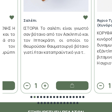
Σαλέπι
Άγριο 
(Κυνόρ
ΛΕΝΗΣ Η
ΙΣΤΟΡΙΑ Το σαλέπι είναι γνωστό
ΚΟΡΥΦΑ
ή και το
σαν βότανο από τον Ασκληπιό και
κυνόρ
ικά στο
τον Ιπποκράτη, οι οποίοι το
δυναμ
ό τον
θεωρούσαν θαυματουργό βότανο
εξάντ
Ευρώπη
γιατί ήταν καταπραϋντικό για τ..
βιταμιν
Η αγριο