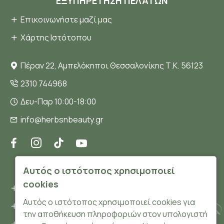
ΕΞΥΠΗΡΈΤΗΣΗ ΠΕΛΑΤΏΝ
Επικοινωνήστε μαζί μας
Χάρτης Ιστότοπου
Πέραν 22, Αμπελόκηποι Θεσσαλονίκης Τ.Κ. 56123
2310 744968
Δευ-Παρ 10:00-18:00
info@herbsnbeauty.gr
ΠΛΗΡΟΦΟΡΊΕΣ
Αυτός ο ιστότοπος χρησιμοποιεί
cookies
Όροι και συνθήκες
Αυτός ο ιστότοπος χρησιμοποιεί cookies για
Προσωπικά δεδομένα
την αποθήκευση πληροφοριών στον υπολογιστή