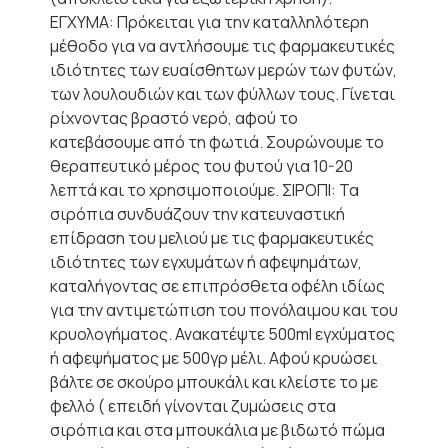
ΕΓΧΥΜΑ: Πρόκειται για την καταλληλότερη
μέθοδο για να αντλήσουμε τις φαρμακευτικές
ιδιότητες των ευαίσθητων μερών των φυτών,
των λουλουδιών και των φύλλων τους. Γίνεται
ρίχνοντας βραστό νερό, αφού το
κατεβάσουμε από τη φωτιά. Σουρώνουμε το
θεραπευτικό μέρος του φυτού για 10-20
λεπτά και το χρησιμοποιούμε. ΣΙΡΟΠΙ: Τα
σιρόπια συνδυάζουν την κατευναστική
επίδραση του μελιού με τις φαρμακευτικές
ιδιότητες των εγχυμάτων ή αφεψημάτων,
καταλήγοντας σε επιπρόσθετα οφέλη ιδίως
για την αντιμετώπιση του πονόλαιμου και του
κρυολογήματος. Ανακατέψτε 500ml εγχύματος
ή αφεψήματος με 500γρ μέλι. Αφού κρυώσει
βάλτε σε σκούρο μπουκάλι και κλείστε το με
φελλό ( επειδή γίνονται ζυμώσεις στα
σιρόπια και στα μπουκάλια με βιδωτό πώμα