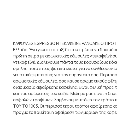
ΚΑΨΟΥΛΕΣ ESPRESSO ΝΤΕΚΑΦΕΪΝΕ PANCAKE ΟΙ ΠΡΩΤΕ
Ελλάδα Ένα γευστικό ταξίδι που πρέπει να δοκιμάσει
πρώτη σειρά με αρωματικές κάψουλες ντεκαφεϊνέ συ
ντεκαφεϊνέ. Διαλέγουμε πάντα τους κορυφαίους κόκ
υψηλής ποιότητας φυτικά έλαια, για να συνθέσουν έ
γευστικές εμπειρίες για τον ουρανίσκο σας. Περισσ
αρωματικές κάψουλες, όσο και σε αρωματικούς φίλτ
διαδικασία αφαίρεσης καφεΐνης. Είναι φιλική προς 
και του αρώματος του καφέ. Μέλημά μας είναι η δημ
ασφαλών τροφίμων, λαμβάνουμε υπόψη τον τρόπο π
ΤΟΥ ΤΟ 1903. Οι περισσότεροι τρόποι αφαίρεσης κα
πραγματοποιείται η αφαίρεση των μορίων της καφεΐ