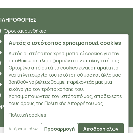
ΠΛΗΡΟΦΟΡΊΕΣ
Όροι και συνθήκες
Προσωπικά δεδομένα
Αυτός ο ιστότοπος χρησιμοποιεί cookies
Ασφάλεια
Αυτός ο ιστότοπος χρησιμοποιεί cookies για την
αποθήκευση πληροφοριών στον υπολογιστή σας.
Τρόποι Πληρωμής
Ορισμένα από αυτά τα cookies είναι απαραίτητα
Τρόποι Αποστολής
για τη λειτουργία του ιστότοπού μας και άλλα μας
βοηθούν να βελτιωθούμε, παρέχοντάς μας μια
Επιστροφές Προϊόντων
εικόνα για τον τρόπο χρήσης του.
Cookies
Χρησιμοποιώντας τον ιστότοπό μας, αποδέχεστε
τους όρους της Πολιτικής Απορρήτου μας.
Αριθμός ΓΕΜΗ: 148204106000
Πολιτική cookies
Προσαρμογή
Αποδοχή όλων
Απόρριψη όλων