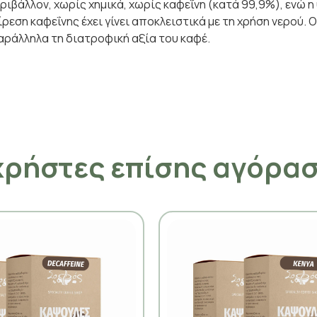
εριβάλλον, χωρίς χημικά, χωρίς καφεΐνη (κατά 99,9%), ενώ
ρεση καφεΐνης έχει γίνει αποκλειστικά με τη χρήση νερού. 
αράλληλα τη διατροφική αξία του καφέ.
χρήστες επίσης αγόρα