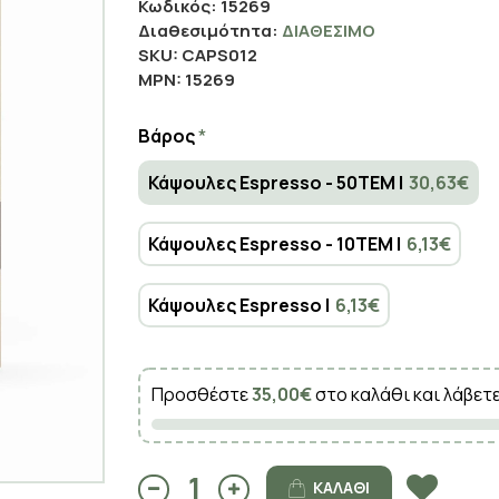
Κωδικός:
15269
Διαθεσιμότητα:
ΔΙΑΘΈΣΙΜΟ
SKU:
CAPS012
MPN:
15269
Βάρος
Κάψουλες Espresso - 50TEM |
30,63€
Κάψουλες Espresso - 10TEM |
6,13€
Κάψουλες Espresso |
6,13€
Προσθέστε
35,00€
στο καλάθι και λάβετ
ΚΑΛΆΘΙ