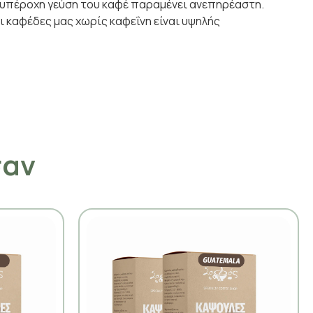
 η υπέροχη γεύση του καφέ παραμένει ανεπηρέαστη.
Οι καφέδες μας χωρίς καφεΐνη είναι υψηλής
σαν