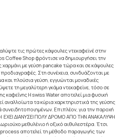
ύψτε τις πρώτες κάψουλες ντεκαφεϊνέ στην
fos Coffee Shop φρόντισε να δημιουργήσει την
 χαρμάνι με γεύση pancake τώρα και σε κάψουλες
 προδιαγραφές. Στη συνέχεια, συνδυάζονται με
α και πλούσια γεύση, εγγυώνται μοναδικές
ύψετε τη μεγαλύτερη γκάμα ντεκαφεϊνε, τόσο σε
ς καφεΐνης Η swiss Water αποτελεί μια φυσική
εί αναλλοίωτα τα κύρια χαρκτηριστικά της γεύσης
ά συνειδητοποιημένων. Επιπλέον, για την παροχή
Η ΕΧΕΙ ΔΙΑΝΥΣΕΙ ΠΟΛΥ ΔΡΟΜΟ ΑΠΟ ΤΗΝ ΑΝΑΚΑΛΥΨΗ
ωριούχο μεθυλένιο ή οξικό αιθυλεστέρα. Έτσι
e process αποτελεί τη μέθοδο παραγωγής των