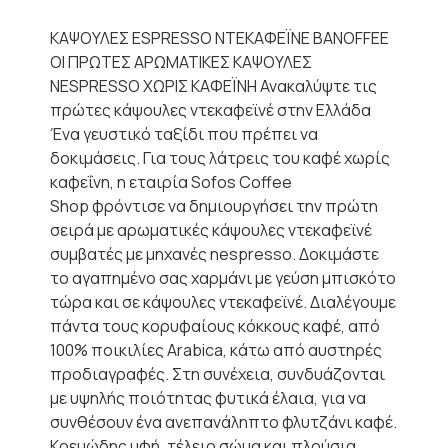
ΚΑΨΟΥΛΕΣ ESPRESSO ΝΤΕΚΑΦΕΪΝΕ BANOFFEE
ΟΙ ΠΡΩΤΕΣ ΑΡΩΜΑΤΙΚΕΣ ΚΑΨΟΥΛΕΣ
NESPRESSO ΧΩΡΙΣ ΚΑΦΕΪΝΗ Ανακαλύψτε τις
πρώτες κάψουλες ντεκαφεϊνέ στην Ελλάδα
Ένα γευστικό ταξίδι που πρέπει να
δοκιμάσεις. Για τους λάτρεις του καφέ χωρίς
καφεΐνη, η εταιρία Sofos Coffee
Shop φρόντισε να δημιουργήσει την πρώτη
σειρά με αρωματικές κάψουλες ντεκαφεϊνέ
συμβατές με μηχανές nespresso. Δοκιμάστε
το αγαπημένο σας χαρμάνι με γεύση μπισκότο
τώρα και σε κάψουλες ντεκαφεϊνέ. Διαλέγουμε
πάντα τους κορυφαίους κόκκους καφέ, από
100% ποικιλίες Arabica, κάτω από αυστηρές
προδιαγραφές. Στη συνέχεια, συνδυάζονται
με υψηλής ποιότητας φυτικά έλαια, για να
συνθέσουν ένα ανεπανάληπτο φλυτζάνι καφέ.
Κρεμώδης υφή, τέλειο σώμα και πλούσια