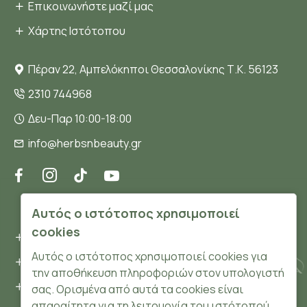
Επικοινωνήστε μαζί μας
Χάρτης Ιστότοπου
Πέραν 22, Αμπελόκηποι Θεσσαλονίκης Τ.Κ. 56123
2310 744968
Δευ-Παρ 10:00-18:00
info@herbsnbeauty.gr
ΠΛΗΡΟΦΟΡΊΕΣ
Αυτός ο ιστότοπος χρησιμοποιεί
cookies
Όροι και συνθήκες
Αυτός ο ιστότοπος χρησιμοποιεί cookies για
Προσωπικά δεδομένα
την αποθήκευση πληροφοριών στον υπολογιστή
Ασφάλεια
σας. Ορισμένα από αυτά τα cookies είναι
απαραίτητα για τη λειτουργία του ιστότοπού