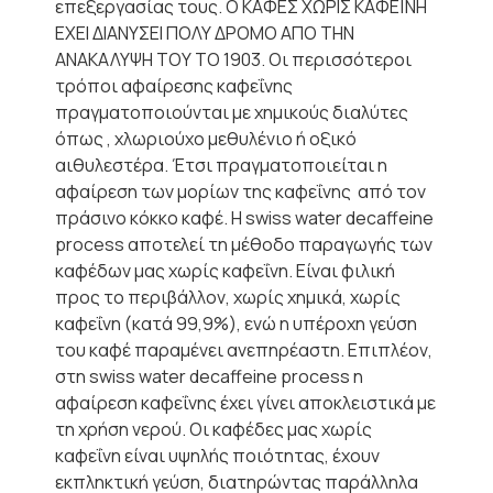
επεξεργασίας τους. Ο ΚΑΦΕΣ ΧΩΡΙΣ ΚΑΦΕΪΝΗ
ΕΧΕΙ ΔΙΑΝΥΣΕΙ ΠΟΛΥ ΔΡΟΜΟ ΑΠΟ ΤΗΝ
ΑΝΑΚΑΛΥΨΗ ΤΟΥ ΤΟ 1903. Οι περισσότεροι
τρόποι αφαίρεσης καφεΐνης
πραγματοποιούνται με χημικούς διαλύτες
όπως , χλωριούχο μεθυλένιο ή οξικό
αιθυλεστέρα. Έτσι πραγματοποιείται η
αφαίρεση των μορίων της καφεΐνης από τον
πράσινο κόκκο καφέ. Η swiss water decaffeine
process αποτελεί τη μέθοδο παραγωγής των
καφέδων μας χωρίς καφεΐνη. Είναι φιλική
προς το περιβάλλον, χωρίς χημικά, χωρίς
καφεΐνη (κατά 99,9%), ενώ η υπέροχη γεύση
του καφέ παραμένει ανεπηρέαστη. Επιπλέον,
στη swiss water decaffeine process η
αφαίρεση καφεΐνης έχει γίνει αποκλειστικά με
τη χρήση νερού. Οι καφέδες μας χωρίς
καφεΐνη είναι υψηλής ποιότητας, έχουν
εκπληκτική γεύση, διατηρώντας παράλληλα