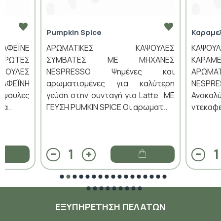
Pumpkin Spice
Καραμε
ΚΑΦΕΪΝΕ
ΑΡΩΜΑΤΙΚΕΣ ΚΑΨΟΥΛΕΣ
ΚΑΨΟΥΛ
ΡΩΤΕΣ
ΣΥΜΒΑΤΕΣ ΜΕ ΜΗΧΑΝΕΣ
ΚΑΡΑ
ΟΥΛΕΣ
NESPRESSO Ψημένες και
ΑΡΩΜ
ΑΦΕΪΝΗ
αρωματισμένες για καλύτερη
NESPR
άψουλες
γεύση στην συνταγή για Latte ΜΕ
Ανακαλ
α..
ΓΕΥΣΗ PUMKIN SPICE Οι αρωματ..
ντεκαφε
ΕΞΥΠΗΡΈΤΗΣΗ ΠΕΛΑΤΏΝ