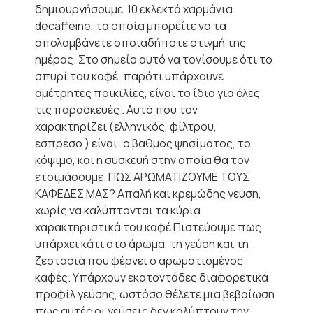
δημιουργήσουμε 10 εκλεκτά χαρμάνια
decaffeine, τα οποία μπορείτε να τα
απολαμβάνετε οποιαδήποτε στιγμή της
ημέρας. Στο σημείο αυτό να τονίσουμε ότι το
σπυρί του καφέ, παρότι υπάρχουνε
αμέτρητες ποικιλίες, είναι το ίδιο για όλες
τις παρασκευές . Αυτό που τον
χαρακτηρίζει (ελληνικός, φίλτρου,
εσπρέσο ) είναι: ο βαθμός ψησίματος, το
κόψιμο, και η συσκευή στην οποία θα τον
ετοιμάσουμε. ΠΩΣ ΑΡΩΜΑΤΙΖΟΥΜΕ ΤΟΥΣ
ΚΑΦΕΔΕΣ ΜΑΣ? Απαλή και κρεμώδης γεύση,
χωρίς να καλύπτονται τα κύρια
χαρακτηριστικά του καφέ Πιστεύουμε πως
υπάρχει κάτι στο άρωμα, τη γεύση και τη
ζεστασιά που φέρνει ο αρωματισμένος
καφές. Υπάρχουν εκατοντάδες διαφορετικά
προφίλ γεύσης, ωστόσο θέλετε μια βεβαίωση
πως αυτές οι γεύσεις δεν καλύπτουν την