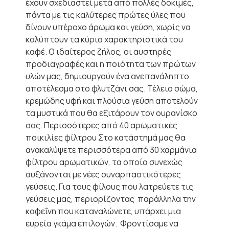
έχουν σχεδιαστεί μετά από πολλές δοκιμές,
πάντα με τις καλύτερες πρώτες ύλες που
δίνουν υπέροχο άρωμα και γεύση, χωρίς να
καλύπτουν τα κύρια χαρακτηριστικά του
καφέ. Ο ιδαίτερος ζήλος, οι αυστηρές
προδιαγραφές και η ποιότητα των πρώτων
υλών μας, δημιουργούν ένα ανεπανάληπτο
αποτέλεσμα στο φλυτζάνι σας. Τέλειο σώμα,
κρεμώδης υφή και πλούσια γεύση αποτελούν
τα μυστικά που θα εξιτάρουν τον ουρανίσκο
σας. Περισσότερες από 40 αρωματικές
ποικιλίες φίλτρου Στο κατάστημά μας θα
ανακαλύψετε περισσότερα από 30 χαρμάνια
φίλτρου αρωματικών, τα οποία συνεχώς
αυξάνονται με νέες συναρπαστικότερες
γεύσεις. Για τους φίλους που λατρεύετε τις
γεύσεις μας, περιορίζοντας παράλληλα την
καφεΐνη που καταναλώνετε, υπάρχει μια
ευρεία γκάμα επιλογών. Φροντίσαμε να