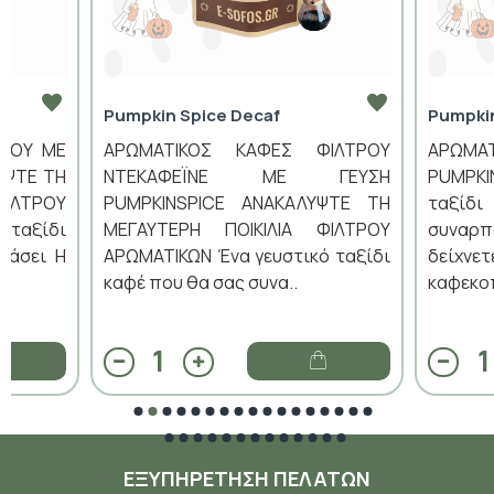
Pumpkin Spice Decaf
Pumpki
ΤΡΟΥ ΜΕ
ΑΡΩΜΑΤΙΚΟΣ ΚΑΦΕΣ ΦΙΛΤΡΟΥ
ΑΡΩΜΑ
ΥΨΤΕ ΤΗ
ΝΤΕΚΑΦΕΪΝΕ ΜΕ ΓΕΥΣΗ
PUMPK
ΦΙΛΤΡΟΥ
PUMPKINSPICE ΑΝΑΚΑΛΥΨΤΕ ΤΗ
ταξίδ
 ταξίδι
ΜΕΓΑΥΤΕΡΗ ΠΟΙΚΙΛΙΑ ΦΙΛΤΡΟΥ
συναρ
πάσει Η
ΑΡΩΜΑΤΙΚΩΝ Ένα γευστικό ταξίδι
δείχν
καφέ που θα σας συνα..
καφεκοπ
ΕΞΥΠΗΡΈΤΗΣΗ ΠΕΛΑΤΏΝ