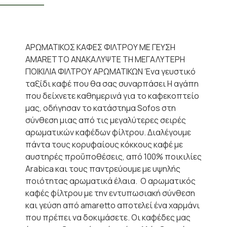
ΑΡΩΜΑΤΙΚΟΣ ΚΑΦΕΣ ΦΙΛΤΡΟΥ ΜΕ ΓΕΥΣΗ
AMARETTO ΑΝΑΚΑΛΥΨΤΕ ΤΗ ΜΕΓΑΛΥΤΕΡΗ
ΠΟΙΚΙΛΙΑ ΦΙΛΤΡΟΥ ΑΡΩΜΑΤΙΚΩΝ Ένα γευστικό
ταξίδι καφέ που θα σας συναρπάσει Η αγάπη
που δείχνετε καθημερινά για το καφεκοπτείο
μας, οδήγησαν το κατάστημα Sofos στη
σύνθεση μιας από τις μεγαλύτερες σειρές
αρωματικών καφέδων φίλτρου. Διαλέγουμε
πάντα τους κορυφαίους κόκκους καφέ με
αυστηρές προΰποθέσεις, από 100% ποικιλίες
Arabica και τους παντρεύουμε με υψηλής
ποιότητας αρωματικά έλαια. Ο αρωματικός
καφές φίλτρου με την εντυπωσιακή σύνθεση
και γεύση από amaretto αποτελεί ένα χαρμάνι
που πρέπει να δοκιμάσετε. Οι καφέδες μας