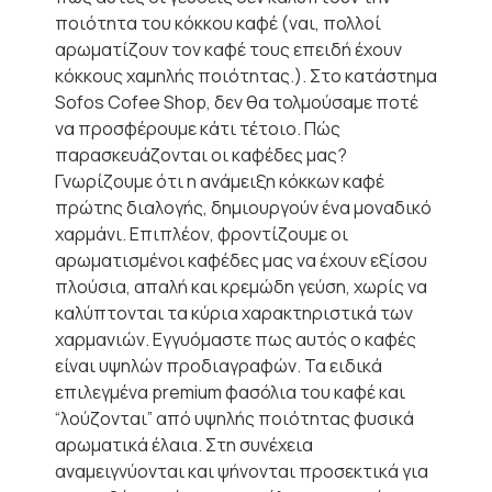
ποιότητα του κόκκου καφέ (ναι, πολλοί
αρωματίζουν τον καφέ τους επειδή έχουν
κόκκους χαμηλής ποιότητας.). Στο κατάστημα
Sofos Cofee Shop, δεν θα τολμούσαμε ποτέ
να προσφέρουμε κάτι τέτοιο. Πώς
παρασκευάζονται οι καφέδες μας?
Γνωρίζουμε ότι η ανάμειξη κόκκων καφέ
πρώτης διαλογής, δημιουργούν ένα μοναδικό
χαρμάνι. Επιπλέον, φροντίζουμε οι
αρωματισμένοι καφέδες μας να έχουν εξίσου
πλούσια, απαλή και κρεμώδη γεύση, χωρίς να
καλύπτονται τα κύρια χαρακτηριστικά των
χαρμανιών. Εγγυόμαστε πως αυτός ο καφές
είναι υψηλών προδιαγραφών. Τα ειδικά
επιλεγμένα premium φασόλια του καφέ και
“λούζονται” από υψηλής ποιότητας φυσικά
αρωματικά έλαια. Στη συνέχεια
αναμειγνύονται και ψήνονται προσεκτικά για