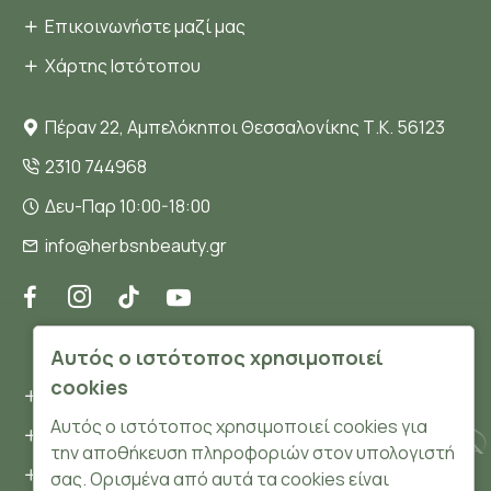
Επικοινωνήστε μαζί μας
Χάρτης Ιστότοπου
Πέραν 22, Αμπελόκηποι Θεσσαλονίκης Τ.Κ. 56123
2310 744968
Δευ-Παρ 10:00-18:00
info@herbsnbeauty.gr
ΠΛΗΡΟΦΟΡΊΕΣ
Αυτός ο ιστότοπος χρησιμοποιεί
cookies
Όροι και συνθήκες
Αυτός ο ιστότοπος χρησιμοποιεί cookies για
Προσωπικά δεδομένα
την αποθήκευση πληροφοριών στον υπολογιστή
Ασφάλεια
σας. Ορισμένα από αυτά τα cookies είναι