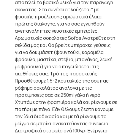
αποτελεί το βασικό υλικό για την παραγωγή
σκολάτας. Στη συνέχεια "λούζεται" με
φυσικής προέλευσης αρωματικά έλαια,
πρώτης διαλογής, για να σας εγγυηθούν
ανεπανάληπτες γευστικές εμπειρίες.
Αρωματικές σοκολάτες Sofos Ανατρέξτε στη
σελίδα μας και θα βρείτε υπέροχες γεύσεις
για να δοκιμάσετ (φουντούκι, καραμέλα,
φράουλα, μαστίχα, στέβια, μπανάνας, λευκή
με φράουλα) για να απογειώσεται τις
αισθήσεις σας. Τρόπος παρασκευής:
Προσθέτουμε 1,5-2 κουταλιές της σούπας
ρόφημα σοκολάτας αναλογα με τις
προτιμήσεις σας σε 250ml γάλα ή νερό
Xτυπάμε στην φραπιέρα καλά και ρίχνουμε σε
ποτήρι με πάγο. Εάν θέλουμε ζεστή κάνουμε
την ίδια διαδικασία και μετά ρίχνουμε το
μείγμα σε μπρίκι ανακατεύοντας συνέχεια.
Διατροφικά στοιχεία ανά 100γρ: Ενέργεια