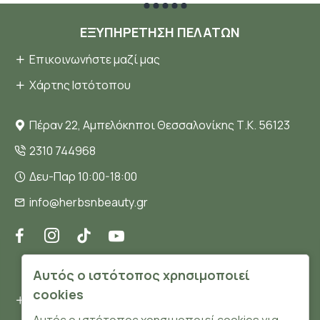
ΕΞΥΠΗΡΈΤΗΣΗ ΠΕΛΑΤΏΝ
Επικοινωνήστε μαζί μας
Χάρτης Ιστότοπου
Πέραν 22, Αμπελόκηποι Θεσσαλονίκης Τ.Κ. 56123
2310 744968
Δευ-Παρ 10:00-18:00
info@herbsnbeauty.gr
ΠΛΗΡΟΦΟΡΊΕΣ
Αυτός ο ιστότοπος χρησιμοποιεί
cookies
Όροι και συνθήκες