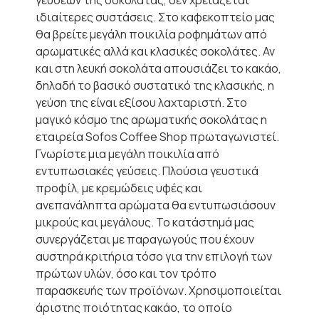
γεύσεων της σοκολάτας, δεν χρειάζεται
ιδιαίτερες συστάσεις. Στο καφεκοπτείο μας
θα βρείτε μεγάλη ποικιλία ροφημάτων από
αρωματικές αλλά και κλασικές σοκολάτες. Αν
και στη λευκή σοκολάτα απουσιάζει το κακάο,
δηλαδή το βασικό συστατικό της κλασικής, η
γεύση της είναι εξίσου λαχταριστή. Στο
μαγικό κόσμο της αρωματικής σοκολάτας η
εταιρεία Sofos Coffee Shop πρωταγωνιστεί.
Γνωρίστε μια μεγάλη ποικιλία από
εντυπωσιακές γεύσεις. Πλούσια γευστικά
προφίλ, με κρεμώδεις υφές και
ανεπανάληπτα αρώματα θα εντυπωσιάσουν
μικρούς και μεγάλους. Το κατάστημά μας
συνεργάζεται με παραγωγούς που έχουν
αυστηρά κριτήρια τόσο για την επιλογή των
πρώτων υλών, όσο και τον τρόπο
παρασκευής των προϊόνων. Χρησιμοποιείται
άριστης ποιότητας κακάο, το οποίο