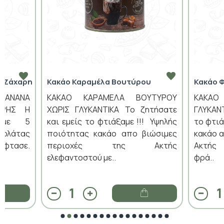
ς Ζάχαρη
Κακάο Καραμέλα Βουτύρου
Κακάο 
ΠΑΝΑΝΑ
ΚΑΚΑΟ ΚΑΡΑΜΕΛΑ ΒΟΥΤΥΡΟΥ
ΚΑΚΑ
ΡΗΣ​ Η
ΧΩΡΙΣ ΓΛΥΚΑΝΤΙΚΑ Το ζητήσατε
ΓΛΥΚΑΝΤ
ά με 5
και εμείς το φτιάξαμε !!! Υψηλής
το φτιά
κολάτας
ποιότητας κακάο απο βιώσιμες
κακάο α
έφτασε.
περιοχές της Ακτής
Ακτής 
ελεφαντοστού με..
φρά..