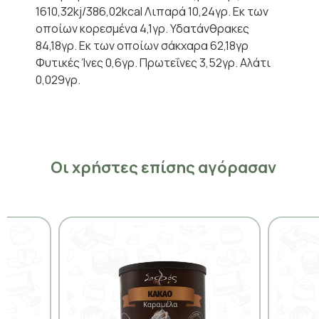
1610,32kj/386,02kcal Λιπαρά 10,24γρ. Εκ των
οποίων κορεσμένα 4,1γρ. Υδατάνθρακες
84,18γρ. Εκ των οποίων σάκχαρα 62,18γρ
Φυτικές Ίνες 0,6γρ. Πρωτεΐνες 3,52γρ. Αλάτι
0,029γρ.
Οι χρήστες επίσης αγόρασαν