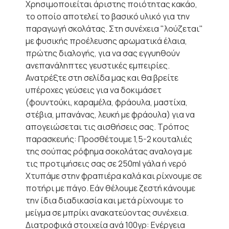
Χρησιμοποιείται άριστης ποιότητας κακάο,
το οποίο αποτελεί το βασικό υλικό για την
παραγωγή σκολάτας. Στη συνέχεια "λούζεται"
με φυσικής προέλευσης αρωματικά έλαια,
πρώτης διαλογής, για να σας εγγυηθούν
ανεπανάληπτες γευστικές εμπειρίες.
Ανατρέξτε στη σελίδα μας και θα βρείτε
υπέροχες γεύσεις για να δοκιμάσετ
(φουντούκι, καραμέλα, φράουλα, μαστίχα,
στέβια, μπανάνας, λευκή με φράουλα) για να
απογειώσεται τις αισθήσεις σας. Τρόπος
παρασκευής: Προσθέτουμε 1,5-2 κουταλιές
της σούπας ρόφημα σοκολάτας αναλογα με
τις προτιμήσεις σας σε 250ml γάλα ή νερό
Xτυπάμε στην φραπιέρα καλά και ρίχνουμε σε
ποτήρι με πάγο. Εάν θέλουμε ζεστή κάνουμε
την ίδια διαδικασία και μετά ρίχνουμε το
μείγμα σε μπρίκι ανακατεύοντας συνέχεια.
Διατροφικά στοιχεία ανά 100γρ: Ενέργεια