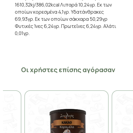
1610,32kj/386,02kcal Λιπαρά 10,24γρ. Εκ των
οποίων κορεσμένα 4,1γρ. Υδατάνθρακες
69,93γρ. Εκ των οποίων σάκχαρα 50,29γρ
Φυτικές Ίνες 6,24γρ. Πρωτεΐνες 6,24γρ. Αλάτι
0,01γρ.
Οι χρήστες επίσης αγόρασαν