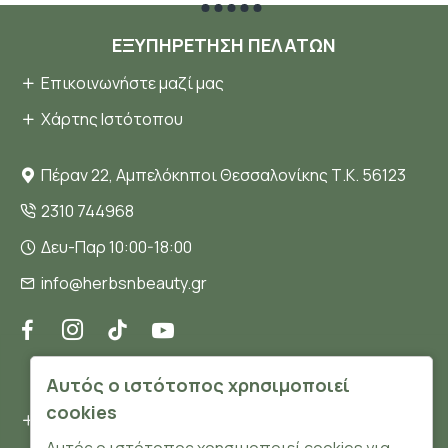
ΕΞΥΠΗΡΈΤΗΣΗ ΠΕΛΑΤΏΝ
Επικοινωνήστε μαζί μας
Χάρτης Ιστότοπου
Πέραν 22, Αμπελόκηποι Θεσσαλονίκης Τ.Κ. 56123
2310 744968
Δευ-Παρ 10:00-18:00
info@herbsnbeauty.gr
ΠΛΗΡΟΦΟΡΊΕΣ
Αυτός ο ιστότοπος χρησιμοποιεί
cookies
Όροι και συνθήκες