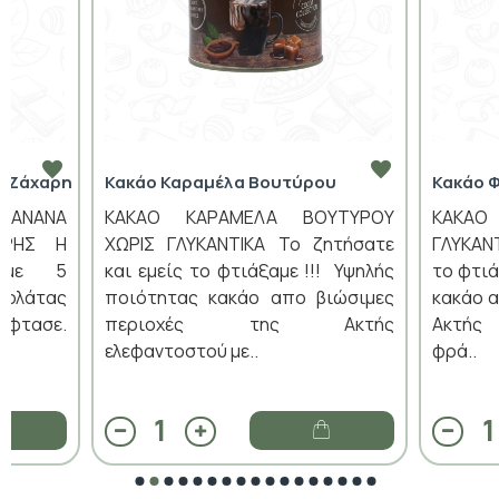
ς Ζάχαρη
Κακάο Καραμέλα Βουτύρου
Κακάο 
ΠΑΝΑΝΑ
ΚΑΚΑΟ ΚΑΡΑΜΕΛΑ ΒΟΥΤΥΡΟΥ
ΚΑΚΑ
ΡΗΣ​ Η
ΧΩΡΙΣ ΓΛΥΚΑΝΤΙΚΑ Το ζητήσατε
ΓΛΥΚΑΝΤ
ά με 5
και εμείς το φτιάξαμε !!! Υψηλής
το φτιά
κολάτας
ποιότητας κακάο απο βιώσιμες
κακάο α
έφτασε.
περιοχές της Ακτής
Ακτής 
ελεφαντοστού με..
φρά..