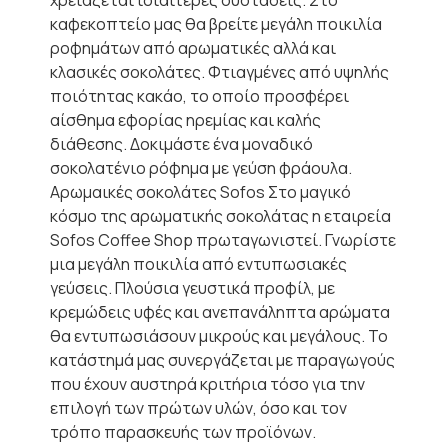
χρειάζεται ιδιαίτερες συστάσεις. Στο
καφεκοπτείο μας θα βρείτε μεγάλη ποικιλία
ροφημάτων από αρωματικές αλλά και
κλασικές σοκολάτες. Φτιαγμένες από υψηλής
ποιότητας κακάο, το οποίο προσφέρει
αίσθημα εφορίας ηρεμίας και καλής
διάθεσης. Δοκιμάστε ένα μοναδικό
σοκολατένιο ρόφημα με γεύση φράουλα.
Αρωμαικές σοκολάτες Sofos Στο μαγικό
κόσμο της αρωματικής σοκολάτας η εταιρεία
Sofos Coffee Shop πρωταγωνιστεί. Γνωρίστε
μια μεγάλη ποικιλία από εντυπωσιακές
γεύσεις. Πλούσια γευστικά προφίλ, με
κρεμώδεις υφές και ανεπανάληπτα αρώματα
θα εντυπωσιάσουν μικρούς και μεγάλους. Το
κατάστημά μας συνεργάζεται με παραγωγούς
που έχουν αυστηρά κριτήρια τόσο για την
επιλογή των πρώτων υλών, όσο και τον
τρόπο παρασκευής των προϊόνων.