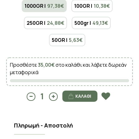
1000GR |
97,38€
100GR |
10,38€
250GR |
24,88€
500gr |
49,13€
50GR |
5,63€
Προσθέστε
35,00€
στο καλάθι και λάβετε δωρεάν
μεταφορικά
ΚΑΛΆΘΙ
Πληρωμή - Αποστολή