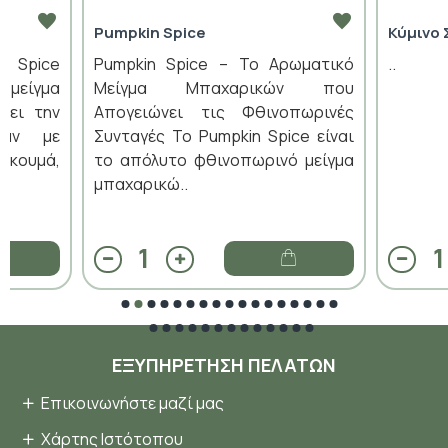
Pumpkin Spice
Κύμινο 
n Spice
Pumpkin Spice – Το Αρωματικό
..
 μείγμα
Μείγμα Μπαχαρικών που
ύει την
Απογειώνει τις Φθινοπωρινές
ράν με
Συνταγές Το Pumpkin Spice είναι
ρκουμά,
το απόλυτο φθινοπωρινό μείγμα
μπαχαρικώ..
ΕΞΥΠΗΡΈΤΗΣΗ ΠΕΛΑΤΏΝ
Επικοινωνήστε μαζί μας
Χάρτης Ιστότοπου