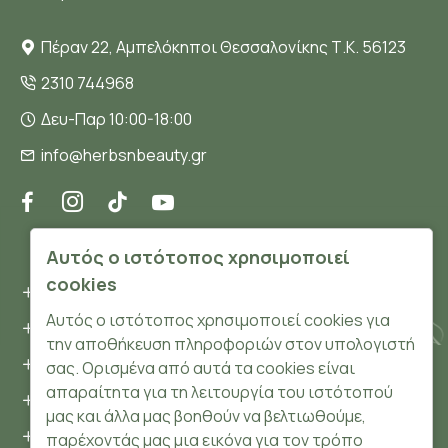
Πέραν 22, Αμπελόκηποι Θεσσαλονίκης Τ.Κ. 56123
2310 744968
Δευ-Παρ 10:00-18:00
info@herbsnbeauty.gr
ΠΛΗΡΟΦΟΡΊΕΣ
Αυτός ο ιστότοπος χρησιμοποιεί
cookies
Όροι και συνθήκες
Αυτός ο ιστότοπος χρησιμοποιεί cookies για
Προσωπικά δεδομένα
την αποθήκευση πληροφοριών στον υπολογιστή
Ασφάλεια
σας. Ορισμένα από αυτά τα cookies είναι
απαραίτητα για τη λειτουργία του ιστότοπού
Τρόποι Πληρωμής
μας και άλλα μας βοηθούν να βελτιωθούμε,
Τρόποι Αποστολής
παρέχοντάς μας μια εικόνα για τον τρόπο