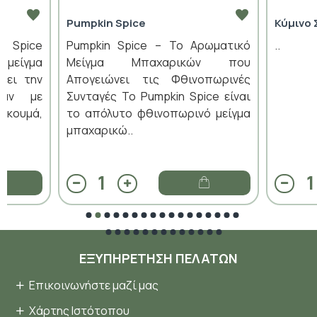
Pumpkin Spice
Κύμινο 
n Spice
Pumpkin Spice – Το Αρωματικό
..
 μείγμα
Μείγμα Μπαχαρικών που
ύει την
Απογειώνει τις Φθινοπωρινές
ράν με
Συνταγές Το Pumpkin Spice είναι
ρκουμά,
το απόλυτο φθινοπωρινό μείγμα
μπαχαρικώ..
ΕΞΥΠΗΡΈΤΗΣΗ ΠΕΛΑΤΏΝ
Επικοινωνήστε μαζί μας
Χάρτης Ιστότοπου