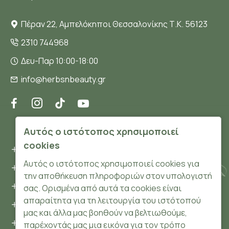
Πέραν 22, Αμπελόκηποι Θεσσαλονίκης Τ.Κ. 56123
2310 744968
Δευ-Παρ 10:00-18:00
info@herbsnbeauty.gr
ΠΛΗΡΟΦΟΡΊΕΣ
Αυτός ο ιστότοπος χρησιμοποιεί
cookies
Όροι και συνθήκες
Αυτός ο ιστότοπος χρησιμοποιεί cookies για
Προσωπικά δεδομένα
την αποθήκευση πληροφοριών στον υπολογιστή
Ασφάλεια
σας. Ορισμένα από αυτά τα cookies είναι
απαραίτητα για τη λειτουργία του ιστότοπού
Τρόποι Πληρωμής
μας και άλλα μας βοηθούν να βελτιωθούμε,
Τρόποι Αποστολής
παρέχοντάς μας μια εικόνα για τον τρόπο