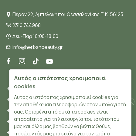
Πέραν 22, Αμπελόκηποι Θεσσαλονίκης Τ.Κ. 56123
2310 744968
Δευ-Παρ 10:00-18:00
info@herbsnbeauty.gr
ΠΛΗΡΟΦΟΡΊΕΣ
Αυτός ο ιστότοπος χρησιμοποιεί
cookies
Όροι και συνθήκες
Αυτός ο ιστότοπος χρησιμοποιεί cookies για
Προσωπικά δεδομένα
την αποθήκευση πληροφοριών στον υπολογιστή
Ασφάλεια
σας. Ορισμένα από αυτά τα cookies είναι
απαραίτητα για τη λειτουργία του ιστότοπού
Τρόποι Πληρωμής
μας και άλλα μας βοηθούν να βελτιωθούμε,
Τρόποι Αποστολής
παρέχοντάς μας μια εικόνα για τον τρόπο