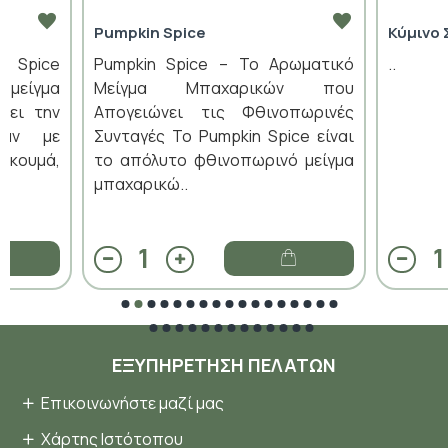
Pumpkin Spice
Κύμινο 
n Spice
Pumpkin Spice – Το Αρωματικό
..
 μείγμα
Μείγμα Μπαχαρικών που
ύει την
Απογειώνει τις Φθινοπωρινές
ράν με
Συνταγές Το Pumpkin Spice είναι
ρκουμά,
το απόλυτο φθινοπωρινό μείγμα
μπαχαρικώ..
ΕΞΥΠΗΡΈΤΗΣΗ ΠΕΛΑΤΏΝ
Επικοινωνήστε μαζί μας
Χάρτης Ιστότοπου