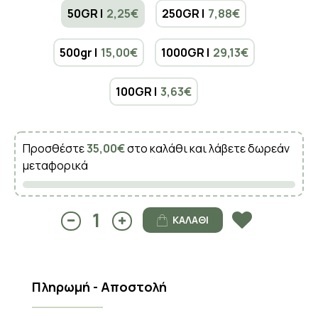
50GR |
2,25€
250GR |
7,88€
500gr |
15,00€
1000GR |
29,13€
100GR |
3,63€
Προσθέστε
35,00€
στο καλάθι και λάβετε δωρεάν
μεταφορικά
ΚΑΛΆΘΙ
Πληρωμή - Αποστολή