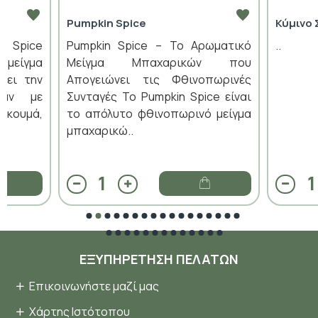
Pumpkin Spice
Κύμινο 
n Spice
Pumpkin Spice – Το Αρωματικό
..
 μείγμα
Μείγμα Μπαχαρικών που
ύει την
Απογειώνει τις Φθινοπωρινές
ράν με
Συνταγές Το Pumpkin Spice είναι
ρκουμά,
το απόλυτο φθινοπωρινό μείγμα
μπαχαρικώ..
ΕΞΥΠΗΡΈΤΗΣΗ ΠΕΛΑΤΏΝ
Επικοινωνήστε μαζί μας
Χάρτης Ιστότοπου