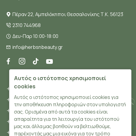
Πέραν 22, Αμπελόκηποι Θεσσαλονίκης Τ.Κ. 56123
2310 744968
Δευ-Παρ 10:00-18:00
info@herbsnbeauty.gr
ΠΛΗΡΟΦΟΡΊΕΣ
Αυτός ο ιστότοπος χρησιμοποιεί
cookies
Όροι και συνθήκες
Αυτός ο ιστότοπος χρησιμοποιεί cookies για
Προσωπικά δεδομένα
την αποθήκευση πληροφοριών στον υπολογιστή
Ασφάλεια
σας. Ορισμένα από αυτά τα cookies είναι
απαραίτητα για τη λειτουργία του ιστότοπού
Τρόποι Πληρωμής
μας και άλλα μας βοηθούν να βελτιωθούμε,
Τρόποι Αποστολής
παρέχοντάς μας μια εικόνα για τον τρόπο