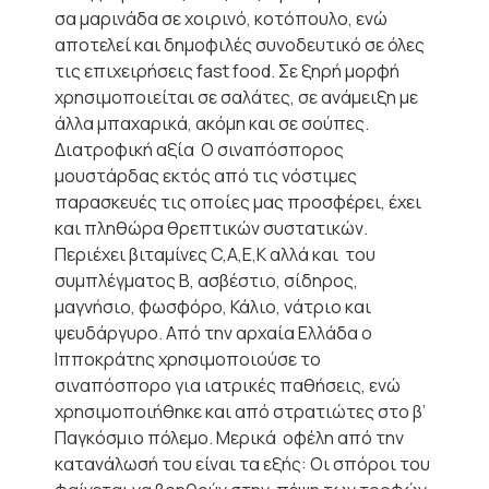
σα μαρινάδα σε χοιρινό, κοτόπουλο, ενώ
αποτελεί και δημοφιλές συνοδευτικό σε όλες
τις επιχειρήσεις fast food. Σε ξηρή μορφή
χρησιμοποιείται σε σαλάτες, σε ανάμειξη με
άλλα μπαχαρικά, ακόμη και σε σούπες.
Διατροφική αξία Ο σιναπόσπορος
μουστάρδας εκτός από τις νόστιμες
παρασκευές τις οποίες μας προσφέρει, έχει
και πληθώρα θρεπτικών συστατικών.
Περιέχει βιταμίνες C,A,Ε,K αλλά και του
συμπλέγματος Β, ασβέστιο, σίδηρος,
μαγνήσιο, φωσφόρο, Κάλιο, νάτριο και
ψευδάργυρο. Από την αρχαία Ελλάδα ο
Ιπποκράτης χρησιμοποιούσε το
σιναπόσπορο για ιατρικές παθήσεις, ενώ
χρησιμοποιήθηκε και από στρατιώτες στο β’
Παγκόσμιο πόλεμο. Μερικά οφέλη από την
κατανάλωσή του είναι τα εξής: Οι σπόροι του