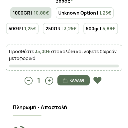
Βάρος
1000GR |
10,88€
Unknown Option |
1,25€
50GR |
1,25€
250GR |
3,25€
500gr |
5,88€
Προσθέστε
35,00€
στο καλάθι και λάβετε δωρεάν
μεταφορικά
ΚΑΛΆΘΙ
Πληρωμή - Αποστολή