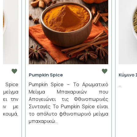
Pumpkin Spice
Κύμινο 
n Spice
Pumpkin Spice – Το Αρωματικό
..
 μείγμα
Μείγμα Μπαχαρικών που
ύει την
Απογειώνει τις Φθινοπωρινές
ράν με
Συνταγές Το Pumpkin Spice είναι
ρκουμά,
το απόλυτο φθινοπωρινό μείγμα
μπαχαρικώ..