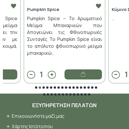
Pumpkin Spice
Κύμινο 
n Spice
Pumpkin Spice – Το Αρωματικό
..
 μείγμα
Μείγμα Μπαχαρικών που
ύει την
Απογειώνει τις Φθινοπωρινές
ράν με
Συνταγές Το Pumpkin Spice είναι
ρκουμά,
το απόλυτο φθινοπωρινό μείγμα
μπαχαρικώ..
ΕΞΥΠΗΡΈΤΗΣΗ ΠΕΛΑΤΏΝ
Επικοινωνήστε μαζί μας
Χάρτης Ιστότοπου