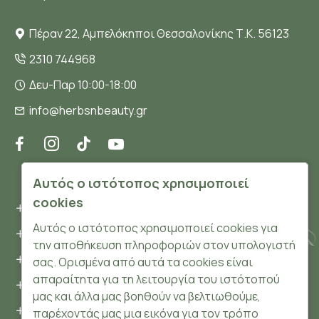
Πέραν 22, Αμπελόκηποι Θεσσαλονίκης Τ.Κ. 56123
2310 744968
Δευ-Παρ 10:00-18:00
info@herbsnbeauty.gr
ΠΛΗΡΟΦΟΡΊΕΣ
Αυτός ο ιστότοπος χρησιμοποιεί
cookies
Όροι και συνθήκες
Αυτός ο ιστότοπος χρησιμοποιεί cookies για
Προσωπικά δεδομένα
την αποθήκευση πληροφοριών στον υπολογιστή
Ασφάλεια
σας. Ορισμένα από αυτά τα cookies είναι
απαραίτητα για τη λειτουργία του ιστότοπού
Τρόποι Πληρωμής
μας και άλλα μας βοηθούν να βελτιωθούμε,
Τρόποι Αποστολής
παρέχοντάς μας μια εικόνα για τον τρόπο