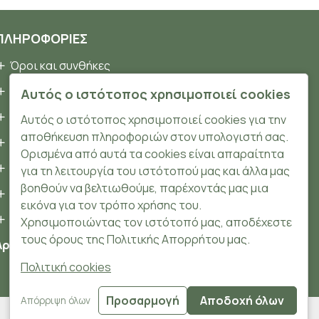
ΠΛΗΡΟΦΟΡΊΕΣ
Όροι και συνθήκες
Προσωπικά δεδομένα
Αυτός ο ιστότοπος χρησιμοποιεί cookies
Ασφάλεια
Αυτός ο ιστότοπος χρησιμοποιεί cookies για την
αποθήκευση πληροφοριών στον υπολογιστή σας.
Τρόποι Πληρωμής
Ορισμένα από αυτά τα cookies είναι απαραίτητα
Τρόποι Αποστολής
για τη λειτουργία του ιστότοπού μας και άλλα μας
βοηθούν να βελτιωθούμε, παρέχοντάς μας μια
Επιστροφές Προϊόντων
εικόνα για τον τρόπο χρήσης του.
Cookies
Χρησιμοποιώντας τον ιστότοπό μας, αποδέχεστε
τους όρους της Πολιτικής Απορρήτου μας.
Αριθμός ΓΕΜΗ: 148204106000
Πολιτική cookies
Προσαρμογή
Αποδοχή όλων
Απόρριψη όλων