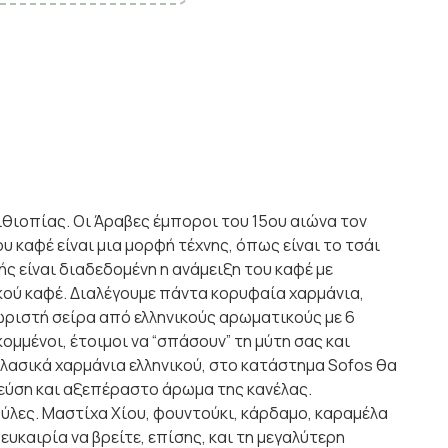
θιοπίας. Οι Άραβες έμποροι του 15ου αιώνα τον
υ καφέ είναι μια μορφή τέχνης, όπως είναι τo τσάι
ής είναι διαδεδομένη η ανάμειξη του καφέ με
ού καφέ. Διαλέγουμε πάντα κορυφαία χαρμάνια,
ωριστή σείρα από ελληνικούς αρωματικούς με 6
μμένοι, έτοιμοι να “σπάσουν” τη μύτη σας και
λασικά χαρμάνια ελληνικού, στο κατάστημα Sofos θα
γεύση και αξεπέραστο άρωμα της κανέλας.
ύλες. Μαστίχα Χίου, φουντούκι, κάρδαμο, καραμέλα
υκαιρία να βρείτε, επίσης, και τη μεγαλύτερη