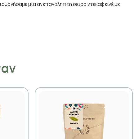
μιουργήσαμε μια ανεπανάληπτη σειρά ντεκαφεϊνέ με
σαν