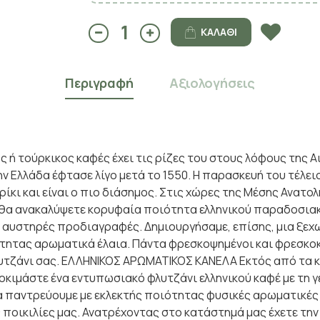
ΚΑΛΆΘΙ
Περιγραφή
Αξιολογήσεις
 τούρκικος καφές έχει τις ρίζες του στους λόφους της Αι
 Ελλάδα έφτασε λίγο μετά το 1550. Η παρασκευή του τέλειο
κι και είναι ο πιο διάσημος. Στις χώρες της Μέσης Ανατολ
 θα ανακαλύψετε κορυφαία ποιότητα ελληνικού παραδοσιακ
 αυστηρές προδιαγραφές. Δημιουργήσαμε, επίσης, μια ξεχ
τητας αρωματικά έλαια. Πάντα φρεσκοψημένοι και φρεσκοκο
υτζάνι σας. ΕΛΛΗΝΙΚΟΣ ΑΡΩΜΑΤΙΚΟΣ ΚΑΝΕΛΑ Εκτός από τα κ
οκιμάστε ένα εντυπωσιακό φλυτζάνι ελληνικού καφέ με τη 
α παντρεύουμε με εκλεκτής ποιότητας φυσικές αρωματικές 
οικιλίες μας. Ανατρέχοντας στο κατάστημά μας έχετε την ε