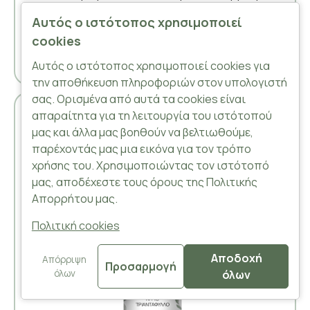
δωματίου (υγροποιείτε στου 35ο C).Είναι ένα
Αυτός ο ιστότοπος χρησιμοποιεί
διαδεδομένο συστατικό στ..
cookies
Αυτός ο ιστότοπος χρησιμοποιεί cookies για
την αποθήκευση πληροφοριών στον υπολογιστή
σας. Ορισμένα από αυτά τα cookies είναι
απαραίτητα για τη λειτουργία του ιστότοπού
-20 %
μας και άλλα μας βοηθούν να βελτιωθούμε,
παρέχοντάς μας μια εικόνα για τον τρόπο
χρήσης του. Χρησιμοποιώντας τον ιστότοπό
μας, αποδέχεστε τους όρους της Πολιτικής
Απορρήτου μας.
Πολιτική cookies
Αποδοχή
Απόρριψη
Προσαρμογή
όλων
όλων
FILTER PRODUCTS