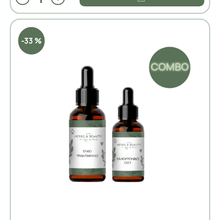
-33 %