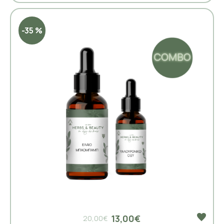
-35 %
13,00€
20,00€