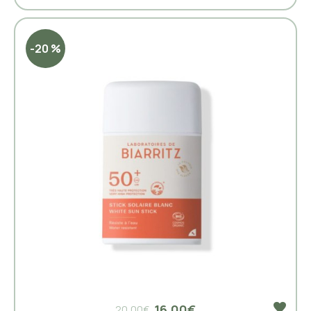
-20 %
16,00€
20,00€