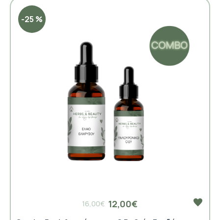
-25 %
12,00€
16,00€