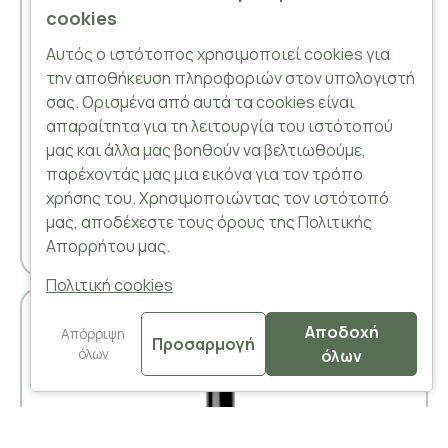
cookies
Το έλαιο καλέντουλας παράγεται με την μέθοδο
της εκχύλισης των χλωρών κιτρινοπορτοκαλί
Αυτός ο ιστότοπος χρησιμοποιεί cookies για
ανθέων.Οι θεραπευτικές ιδιότητες της
την αποθήκευση πληροφοριών στον υπολογιστή
καλέντουλας είναι γνωστές από τον αρχαίο
σας. Ορισμένα από αυτά τα cookies είναι
ρωμαϊκό, ινδικό και αραβικό πολιτισμό καθώς
απαραίτητα για τη λειτουργία του ιστότοπού
χρησιμοποιούσαν το βότανο στην μαγειρική και
μας και άλλα μας βοηθούν να βελτιωθούμε,
στην παρασκευή καλλυντικών. Επίσης την
παρέχοντάς μας μια εικόνα για τον τρόπο
χρησιμο..
χρήσης του. Χρησιμοποιώντας τον ιστότοπό
μας, αποδέχεστε τους όρους της Πολιτικής
Απορρήτου μας.
Πολιτική cookies
-28 %
Αποδοχή
Απόρριψη
Προσαρμογή
όλων
όλων
FILTER PRODUCTS