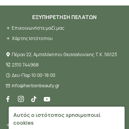
ΕΞΥΠΗΡΈΤΗΣΗ ΠΕΛΑΤΏΝ
Επικοινωνήστε μαζί μας
Χάρτης Ιστότοπου
Πέραν 22, Αμπελόκηποι Θεσσαλονίκης Τ.Κ. 56123
2310 744968
Δευ-Παρ 10:00-18:00
info@herbsnbeauty.gr
ΠΛΗΡΟΦΟΡΊΕΣ
Αυτός ο ιστότοπος χρησιμοποιεί
cookies
Όροι και συνθήκες