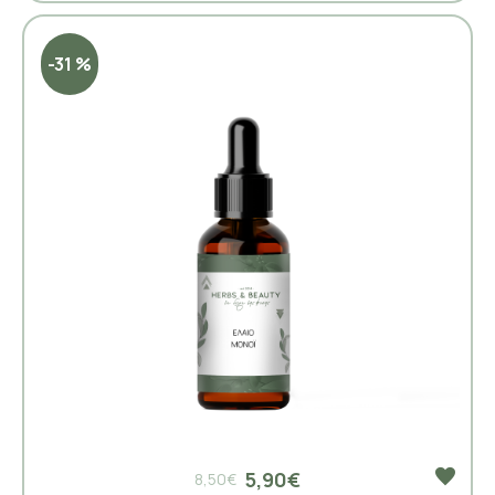
-31 %
5,90€
8,50€