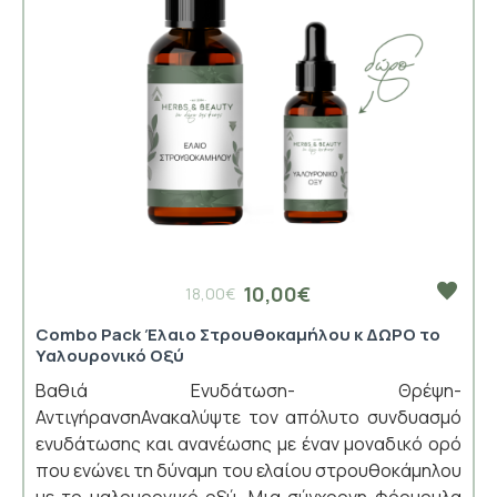
10,00€
18,00€
Combo Pack Έλαιο Στρουθοκαμήλου κ ΔΩΡΟ το
Υαλουρονικό Οξύ
Βαθιά Ενυδάτωση- Θρέψη-
ΑντιγήρανσηΑνακαλύψτε τον απόλυτο συνδυασμό
ενυδάτωσης και ανανέωσης με έναν μοναδικό ορό
που ενώνει τη δύναμη του ελαίου στρουθοκάμηλου
με το υαλουρονικό οξύ. Μια σύγχρονη φόρμουλα