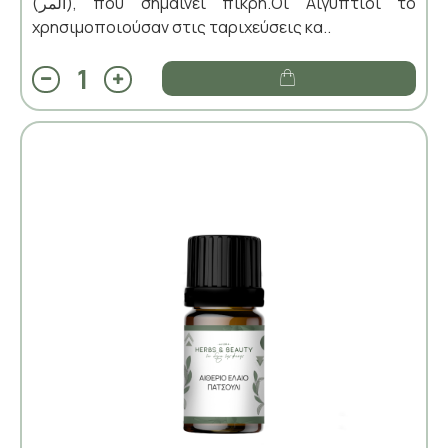
(المر), που σημαίνει πικρή.Οι Αιγύπτιοι το
χρησιμοποιούσαν στις ταριχεύσεις κα..