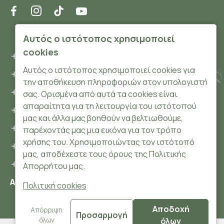
ΠΛΗΡΟΦΟΡΊΕΣ
Αυτός ο ιστότοπος χρησιμοποιεί
cookies
Όροι και συνθήκες
Αυτός ο ιστότοπος χρησιμοποιεί cookies για
Προσωπικά δεδομένα
την αποθήκευση πληροφοριών στον υπολογιστή
Ασφάλεια
σας. Ορισμένα από αυτά τα cookies είναι
απαραίτητα για τη λειτουργία του ιστότοπού
Τρόποι Πληρωμής
μας και άλλα μας βοηθούν να βελτιωθούμε,
Τρόποι Αποστολής
παρέχοντάς μας μια εικόνα για τον τρόπο
χρήσης του. Χρησιμοποιώντας τον ιστότοπό
Επιστροφές Προϊόντων
μας, αποδέχεστε τους όρους της Πολιτικής
Cookies
Απορρήτου μας.
Αριθμός ΓΕΜΗ: 148204106000
Πολιτική cookies
Αποδοχή
© 2024 HerbsnBeauty.gr All Rights Reserved.
Απόρριψη
Προσαρμογή
όλων
όλων