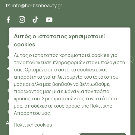
info@herbsnbeauty.gr
ΠΛΗΡΟΦΟΡΊΕΣ
Αυτός ο ιστότοπος χρησιμοποιεί
cookies
Όροι και συνθήκες
Αυτός ο ιστότοπος χρησιμοποιεί cookies για
Προσωπικά δεδομένα
την αποθήκευση πληροφοριών στον υπολογιστή
Ασφάλεια
σας. Ορισμένα από αυτά τα cookies είναι
απαραίτητα για τη λειτουργία του ιστότοπού
Τρόποι Πληρωμής
μας και άλλα μας βοηθούν να βελτιωθούμε,
Τρόποι Αποστολής
παρέχοντάς μας μια εικόνα για τον τρόπο
χρήσης του. Χρησιμοποιώντας τον ιστότοπό
Επιστροφές Προϊόντων
μας, αποδέχεστε τους όρους της Πολιτικής
Cookies
Απορρήτου μας.
Αριθμός ΓΕΜΗ: 148204106000
Πολιτική cookies