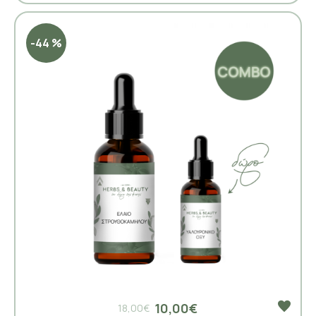
-44 %
10,00€
18,00€