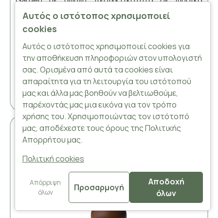
συστατικά και βοτανικά εκχυλίσματα,
Αυτός ο ιστότοπος χρησιμοποιεί
απομακρύνει αποτελεσματικά ρύπους, σμήγμα και
cookies
νεκρά κύτταρα. Καθαρίζει σε βάθος την
Αυτός ο ιστότοπος χρησιμοποιεί cookies για
επιδερμίδα, καταλήγοντας σε ένα φρέσκο και
την αποθήκευση πληροφοριών στον υπολογιστή
ενυδατωμένο πρόσωπο. Η μάσκα προσώπου με
σας. Ορισμένα από αυτά τα cookies είναι
βλέννα..
απαραίτητα για τη λειτουργία του ιστότοπού
μας και άλλα μας βοηθούν να βελτιωθούμε,
παρέχοντάς μας μια εικόνα για τον τρόπο
χρήσης του. Χρησιμοποιώντας τον ιστότοπό
μας, αποδέχεστε τους όρους της Πολιτικής
-30 %
Απορρήτου μας.
Πολιτική cookies
Αποδοχή
Απόρριψη
Προσαρμογή
όλων
όλων
FILTER PRODUCTS