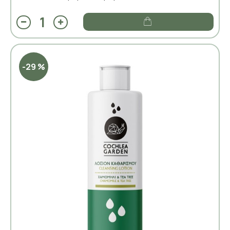
-29 %