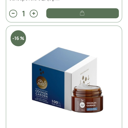
-16 %