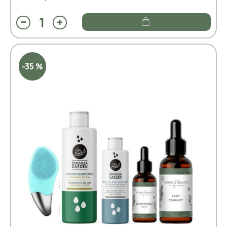
-35 %