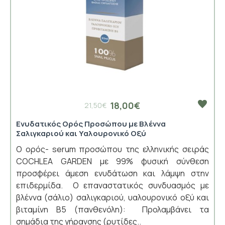
18,00€
21,50€
Ενυδατικός Ορός Προσώπου με Βλέννα
Σαλιγκαριού και Υαλουρονικό Οξύ
Ο ορός- serum προσώπου της ελληνικής σειράς
COCHLEA GARDEN με 99% φυσική σύνθεση
προσφέρει άμεση ενυδάτωση και λάμψη στην
επιδερμίδα. Ο επαναστατικός συνδυασμός με
βλέννα (σάλιο) σαλιγκαριού, υαλουρονικό οξύ και
βιταμίνη Β5 (πανθενόλη): Προλαμβάνει τα
σημάδια της γήρανσης (ρυτίδες..